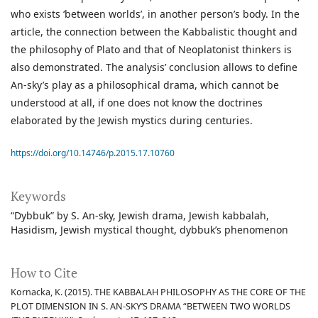
who exists ‘between worlds’, in another person’s body. In the
article, the connection between the Kabbalistic thought and
the philosophy of Plato and that of Neoplatonist thinkers is
also demonstrated. The analysis’ conclusion allows to define
An-sky’s play as a philosophical drama, which cannot be
understood at all, if one does not know the doctrines
elaborated by the Jewish mystics during centuries.
https://doi.org/10.14746/p.2015.17.10760
Keywords
“Dybbuk” by S. An-sky
Jewish drama
Jewish kabbalah
Hasidism
Jewish mystical thought
dybbuk’s phenomenon
How to Cite
Kornacka, K. (2015). THE KABBALAH PHILOSOPHY AS THE CORE OF THE
PLOT DIMENSION IN S. AN-SKY’S DRAMA “BETWEEN TWO WORLDS