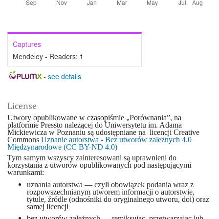
Captures
Mendeley - Readers:
1
-
see details
License
Utwory opublikowane w czasopiśmie „Porównania”, na
platformie Pressto należącej do Uniwersytetu im. Adama
Mickiewicza w Poznaniu są udostępniane na licencji Creative
Commons
Uznanie autorstwa - Bez utworów zależnych 4.0
Międzynarodowe (CC BY-ND 4.0)
Tym samym wszyscy zainteresowani są uprawnieni do
korzystania z utworów opublikowanych pod następującymi
warunkami:
uznania autorstwa — czyli obowiązek podania wraz z
rozpowszechnianym utworem informacji o autorstwie,
tytule, źródle (odnośniki do oryginalnego utworu, doi) oraz
samej licencji
bez utworów zależnych — remiksując, przetwarzając lub