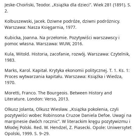
Jeske-Choiński, Teodor. „Książka dla dzieci”. Wiek 281 (1891). S.
2.
Kolbuszewski, Jacek. Dziwne podróże, dziwni podróżnicy.
Warszawa: Nasza Księgarnia, 1977.
Kubicka, Joanna. Na przełomie. Pozytywiści warszawscy i
pomoc własna. Warszawa: WUW, 2016.
Kula, Witold. Historia, zacofanie, rozwój. Warszawa: Czytelnik,
1983.
Marks, Karol. Kapitał. Krytyka ekonomii politycznej. T. 1. Ks. 1:
Proces wytwarzania kapitału. Warszawa: Książka i Wiedza,
1970.
Moretti, Franco. The Bourgeois. Between History and
Literature. London: Verso, 2013.
Olkusz Jolanta, Olkusz Wiesław. „Książka pokolenia, czyli
pozytywiści wobec Robinsona Cruzoe Daniela Defoe. Uwagi na
marginesie dwóch rocznic”. W literackim kręgu pozytywizmu i
Młodej Polski. Red. W. Hendzel, Z. Piasecki. Opole: Uniwersytet
Opolski, 1999. S. 9–29.