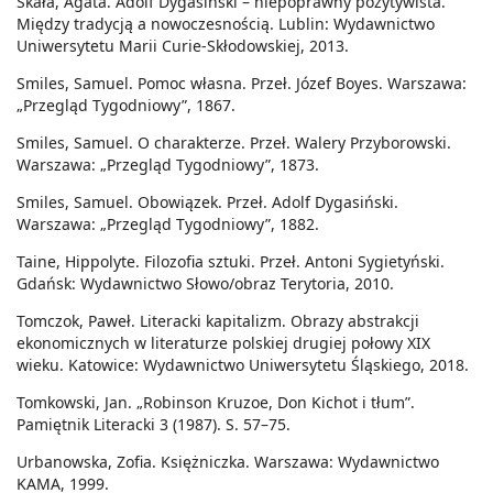
Skała, Agata. Adolf Dygasiński – niepoprawny pozytywista.
Między tradycją a nowoczesnością. Lublin: Wydawnictwo
Uniwersytetu Marii Curie-Skłodowskiej, 2013.
Smiles, Samuel. Pomoc własna. Przeł. Józef Boyes. Warszawa:
„Przegląd Tygodniowy”, 1867.
Smiles, Samuel. O charakterze. Przeł. Walery Przyborowski.
Warszawa: „Przegląd Tygodniowy”, 1873.
Smiles, Samuel. Obowiązek. Przeł. Adolf Dygasiński.
Warszawa: „Przegląd Tygodniowy”, 1882.
Taine, Hippolyte. Filozofia sztuki. Przeł. Antoni Sygietyński.
Gdańsk: Wydawnictwo Słowo/obraz Terytoria, 2010.
Tomczok, Paweł. Literacki kapitalizm. Obrazy abstrakcji
ekonomicznych w literaturze polskiej drugiej połowy XIX
wieku. Katowice: Wydawnictwo Uniwersytetu Śląskiego, 2018.
Tomkowski, Jan. „Robinson Kruzoe, Don Kichot i tłum”.
Pamiętnik Literacki 3 (1987). S. 57–75.
Urbanowska, Zofia. Księżniczka. Warszawa: Wydawnictwo
KAMA, 1999.