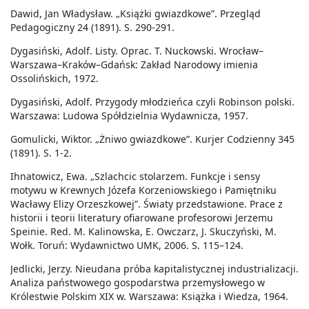
Dawid, Jan Władysław. „Książki gwiazdkowe”. Przegląd
Pedagogiczny 24 (1891). S. 290-291.
Dygasiński, Adolf. Listy. Oprac. T. Nuckowski. Wrocław–
Warszawa–Kraków–Gdańsk: Zakład Narodowy imienia
Ossolińskich, 1972.
Dygasiński, Adolf. Przygody młodzieńca czyli Robinson polski.
Warszawa: Ludowa Spółdzielnia Wydawnicza, 1957.
Gomulicki, Wiktor. „Żniwo gwiazdkowe”. Kurjer Codzienny 345
(1891). S. 1-2.
Ihnatowicz, Ewa. „Szlachcic stolarzem. Funkcje i sensy
motywu w Krewnych Józefa Korzeniowskiego i Pamiętniku
Wacławy Elizy Orzeszkowej”. Światy przedstawione. Prace z
historii i teorii literatury ofiarowane profesorowi Jerzemu
Speinie. Red. M. Kalinowska, E. Owczarz, J. Skuczyński, M.
Wołk. Toruń: Wydawnictwo UMK, 2006. S. 115–124.
Jedlicki, Jerzy. Nieudana próba kapitalistycznej industrializacji.
Analiza państwowego gospodarstwa przemysłowego w
Królestwie Polskim XIX w. Warszawa: Książka i Wiedza, 1964.