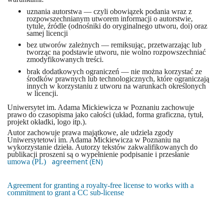
uznania autorstwa — czyli obowiązek podania wraz z
rozpowszechnianym utworem informacji o autorstwie,
tytule, źródle (odnośniki do oryginalnego utworu, doi) oraz
samej licencji
bez utworów zależnych — remiksując, przetwarzając lub
tworząc na podstawie utworu, nie wolno rozpowszechniać
zmodyfikowanych treści.
brak dodatkowych ograniczeń — nie można korzystać ze
środków prawnych lub technologicznych, które ograniczają
innych w korzystaniu z utworu na warunkach określonych
w licencji.
Uniwersytet im. Adama Mickiewicza w Poznaniu zachowuje
prawo do czasopisma jako całości (układ, forma graficzna, tytuł,
projekt okładki, logo itp.).
Autor zachowuje prawa majątkowe, ale udziela zgody
Uniwersytetowi im. Adama Mickiewicza w Poznaniu na
wykorzystanie dzieła. Autorzy tekstów zakwalifikowanych do
publikacji proszeni są o wypełnienie podpisanie i przesłanie
agreement (EN)
umowa (PL)
Agreement for granting a royalty-free license to works with a
commitment to grant a CC sub-license