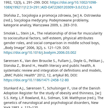
1992, 12(3), s. 291–299. DOI:
https://doi.org/10.1002/1098-
108X(199211)12:3<291::AID-EAT2260120309>3.0.CO;2-A
Słońska Z., Socjologia a promocja zdrowia, [w:] A. Ostrowska
(red.), Socjologia medycyny. Podejmowane problemy,
kategorie analizy, Warszawa 2009, s. 283–310.
Smolak L., Stein J.A., The relationship of drive for muscularity
to sociocultural factors, self-esteem, physical attributes
gender roles, and social comparison in middle school boys,
„Body Image” 2006, 3(2), s. 121–129. DOI:
https://doi.org/10.1016/j.bodyim.2006.03.002
Sørensen K., Van den Broucke S., Fullam J., Doyle G., Pelikan J.,
Slonska Z., Brand H., Health literacy and public health, A
systematic review and integration of definitions and models,
„BMC Public Health” 2012, 12, artykuł 80, DOI:
https://doi.org/10.1186/1471-2458-12-80
Stunkard A.J., Sørensen T., Schulsinger F., Use of the Danish
Adoption Register for the study of obesity and thinness, [w:]
S.S. Kety, L.P. Rowland, R.L. Sidman, S.W. Matthysse (red.), The
genetics of neurological and psychological disorders, New
York 1983, s. 115–120.