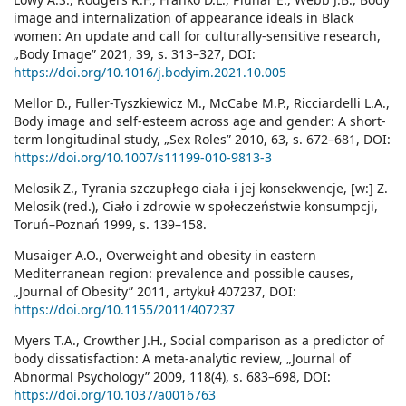
image and internalization of appearance ideals in Black
women: An update and call for culturally-sensitive research,
„Body Image” 2021, 39, s. 313–327, DOI:
https://doi.org/10.1016/j.bodyim.2021.10.005
Mellor D., Fuller-Tyszkiewicz M., McCabe M.P., Ricciardelli L.A.,
Body image and self-esteem across age and gender: A short-
term longitudinal study, „Sex Roles” 2010, 63, s. 672–681, DOI:
https://doi.org/10.1007/s11199-010-9813-3
Melosik Z., Tyrania szczupłego ciała i jej konsekwencje, [w:] Z.
Melosik (red.), Ciało i zdrowie w społeczeństwie konsumpcji,
Toruń–Poznań 1999, s. 139–158.
Musaiger A.O., Overweight and obesity in eastern
Mediterranean region: prevalence and possible causes,
„Journal of Obesity” 2011, artykuł 407237, DOI:
https://doi.org/10.1155/2011/407237
Myers T.A., Crowther J.H., Social comparison as a predictor of
body dissatisfaction: A meta-analytic review, „Journal of
Abnormal Psychology” 2009, 118(4), s. 683–698, DOI:
https://doi.org/10.1037/a0016763