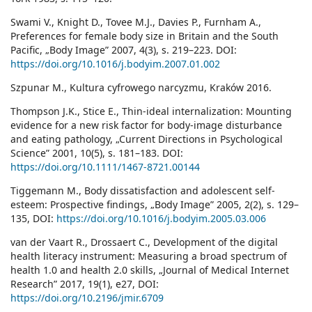
Swami V., Knight D., Tovee M.J., Davies P., Furnham A.,
Preferences for female body size in Britain and the South
Pacific, „Body Image” 2007, 4(3), s. 219–223. DOI:
https://doi.org/10.1016/j.bodyim.2007.01.002
Szpunar M., Kultura cyfrowego narcyzmu, Kraków 2016.
Thompson J.K., Stice E., Thin-ideal internalization: Mounting
evidence for a new risk factor for body-image disturbance
and eating pathology, „Current Directions in Psychological
Science” 2001, 10(5), s. 181–183. DOI:
https://doi.org/10.1111/1467-8721.00144
Tiggemann M., Body dissatisfaction and adolescent self-
esteem: Prospective findings, „Body Image” 2005, 2(2), s. 129–
135, DOI:
https://doi.org/10.1016/j.bodyim.2005.03.006
van der Vaart R., Drossaert C., Development of the digital
health literacy instrument: Measuring a broad spectrum of
health 1.0 and health 2.0 skills, „Journal of Medical Internet
Research” 2017, 19(1), e27, DOI:
https://doi.org/10.2196/jmir.6709