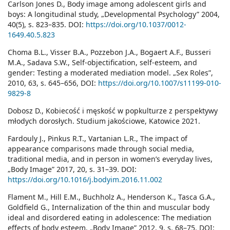
Carlson Jones D., Body image among adolescent girls and
boys: A longitudinal study, „Developmental Psychology” 2004,
40(5), s. 823–835. DOI:
https://doi.org/10.1037/0012-
1649.40.5.823
Choma B.L., Visser B.A., Pozzebon J.A., Bogaert A.F., Busseri
M.A., Sadava S.W., Self-objectification, self-esteem, and
gender: Testing a moderated mediation model. „Sex Roles”,
2010, 63, s. 645–656, DOI:
https://doi.org/10.1007/s11199-010-
9829-8
Dobosz D., Kobiecość i męskość w popkulturze z perspektywy
młodych dorosłych. Studium jakościowe, Katowice 2021.
Fardouly J., Pinkus R.T., Vartanian L.R., The impact of
appearance comparisons made through social media,
traditional media, and in person in women’s everyday lives,
„Body Image” 2017, 20, s. 31–39. DOI:
https://doi.org/10.1016/j.bodyim.2016.11.002
Flament M., Hill E.M., Buchholz A., Henderson K., Tasca G.A.,
Goldfield G., Internalization of the thin and muscular body
ideal and disordered eating in adolescence: The mediation
effects of body esteem, „Body Image” 2012, 9, s. 68–75. DOI: