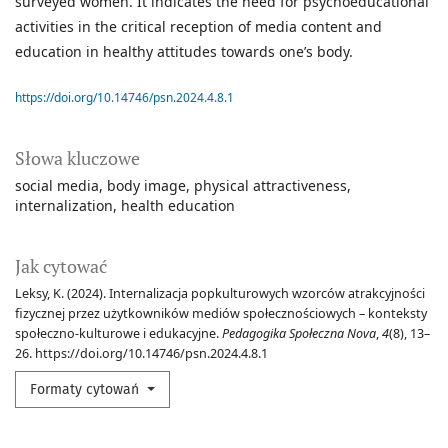
surveyed women. It indicates the need for psychoeducational
activities in the critical reception of media content and
education in healthy attitudes towards one’s body.
https://doi.org/10.14746/psn.2024.4.8.1
Słowa kluczowe
social media
body image
physical attractiveness
internalization
health education
Jak cytować
Leksy, K. (2024). Internalizacja popkulturowych wzorców atrakcyjności
fizycznej przez użytkowników mediów społecznościowych – konteksty
społeczno-kulturowe i edukacyjne.
Pedagogika Społeczna Nova
,
4
(8), 13–
26. https://doi.org/10.14746/psn.2024.4.8.1
Formaty cytowań