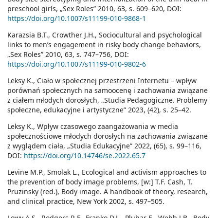
preschool girls, „Sex Roles” 2010, 63, s. 609–620, DOI:
https://doi.org/10.1007/s11199-010-9868-1
Karazsia B.T., Crowther J.H., Sociocultural and psychological
links to men’s engagement in risky body change behaviors,
„Sex Roles” 2010, 63, s. 747–756, DOI:
https://doi.org/10.1007/s11199-010-9802-6
Leksy K., Ciało w społecznej przestrzeni Internetu – wpływ
porównań społecznych na samoocenę i zachowania związane
z ciałem młodych dorosłych, „Studia Pedagogiczne. Problemy
społeczne, edukacyjne i artystyczne” 2023, (42), s. 25–42.
Leksy K., Wpływ czasowego zaangażowania w media
społecznościowe młodych dorosłych na zachowania związane
z wyglądem ciała, „Studia Edukacyjne” 2022, (65), s. 99–116,
DOI:
https://doi.org/10.14746/se.2022.65.7
Levine M.P., Smolak L., Ecological and activism approaches to
the prevention of body image problems, [w:] T.F. Cash, T.
Pruzinsky (red.), Body image. A handbook of theory, research,
and clinical practice, New York 2002, s. 497–505.
Lowy A.S., Rodgers R.F., Franko D.L., Pluhar E., Webb J.B., Body