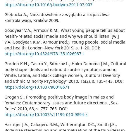
https://doi.org/10.1016/j.bodyim.2011.07.007
Głębocka A., Niezadowolenie z wyglądu a rozpaczliwa
kontrola wagi, Kraków 2009.
Goodyear V.A., Armour K.M., What young people tell us about
health-related social media and why we should listen, [w:]
V.A. Goodyear, K.M. Armour (red.), Young people, social media
and health, London–New York 2019, s. 1–20. DOI:
https://doi.org/10.4324/9781351026987-1
Gordon K.H., Castro Y., Sitnikov L., Holm-Denoma J.M., Cultural
body shape ideals and eating disorder symptoms among
White, Latina, and Black college women, „Cultural Diversity
and Ethnic Minority Psychology” 2010, 16(2), s. 135–143. DOI:
https://doi.org/10.1037/a0018671
Grogan S., Promoting positive body image in males and
females: Contemporary issues and future directions, „Sex
Roles” 2010, 63, s. 757–765, DOI:
https://doi.org/10.1007/s11199-010-9894-z
Harriger J.A., Calogero R.M., Witherington D.C., Smith J.E.,
Body size stereotyping and internalization of the thin ideal in