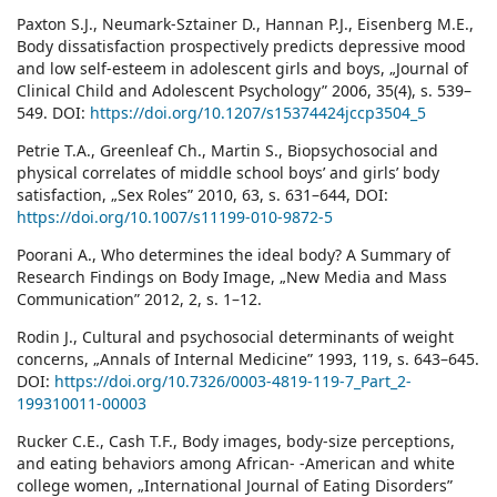
Paxton S.J., Neumark-Sztainer D., Hannan P.J., Eisenberg M.E.,
Body dissatisfaction prospectively predicts depressive mood
and low self-esteem in adolescent girls and boys, „Journal of
Clinical Child and Adolescent Psychology” 2006, 35(4), s. 539–
549. DOI:
https://doi.org/10.1207/s15374424jccp3504_5
Petrie T.A., Greenleaf Ch., Martin S., Biopsychosocial and
physical correlates of middle school boys’ and girls’ body
satisfaction, „Sex Roles” 2010, 63, s. 631–644, DOI:
https://doi.org/10.1007/s11199-010-9872-5
Poorani A., Who determines the ideal body? A Summary of
Research Findings on Body Image, „New Media and Mass
Communication” 2012, 2, s. 1–12.
Rodin J., Cultural and psychosocial determinants of weight
concerns, „Annals of Internal Medicine” 1993, 119, s. 643–645.
DOI:
https://doi.org/10.7326/0003-4819-119-7_Part_2-
199310011-00003
Rucker C.E., Cash T.F., Body images, body-size perceptions,
and eating behaviors among African- -American and white
college women, „International Journal of Eating Disorders”