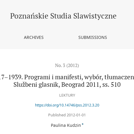
 manifesti, wybór, tłumaczenie, wstęp i komentarze B. Rajčić, Služ
Poznańskie Studia Slawistyczne
ARCHIVES
SUBMISSIONS
No. 3 (2012)
7–1939. Programi i manifesti, wybór, tłumaczeni
Službeni glasnik, Beograd 2011, ss. 510
LEKTURY
https://doi.org/10.14746/pss.2012.3.20
Published 2012-01-01
+
Paulina Kudzin