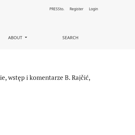
PRESSto.
Register
Login
beni glasnik, Beograd 2011, ss. 510
ABOUT
SEARCH
e, wstęp i komentarze B. Rajčić,