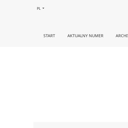
Zmień język, obecnie wybrany to:
PL
Spis treści
START
AKTUALNY NUMER
ARCH