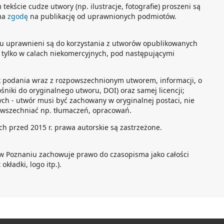
tekście cudze utwory (np. ilustracje, fotografie) proszeni są
sma
zgodę
na publikację od uprawnionych podmiotów.
tu uprawnieni są do korzystania z utworów opublikowanych
” tylko w calach niekomercyjnych, pod następującymi
k podania wraz z rozpowszechnionym utworem, informacji, o
ośniki do oryginalnego utworu, DOI) oraz samej licencji;
ch - utwór musi być zachowany w oryginalnej postaci, nie
wszechniać np. tłumaczeń, opracowań.
h przed 2015 r. prawa autorskie są zastrzeżone.
w Poznaniu zachowuje prawo do czasopisma jako całości
okładki, logo itp.).