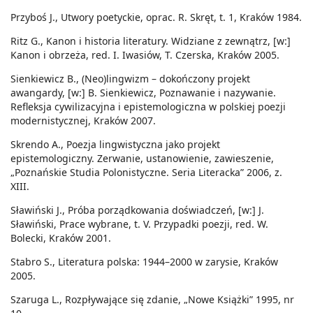
Przyboś J., Utwory poetyckie, oprac. R. Skręt, t. 1, Kraków 1984.
Ritz G., Kanon i historia literatury. Widziane z zewnątrz, [w:]
Kanon i obrzeża, red. I. Iwasiów, T. Czerska, Kraków 2005.
Sienkiewicz B., (Neo)lingwizm – dokończony projekt
awangardy, [w:] B. Sienkiewicz, Poznawanie i nazywanie.
Refleksja cywilizacyjna i epistemologiczna w polskiej poezji
modernistycznej, Kraków 2007.
Skrendo A., Poezja lingwistyczna jako projekt
epistemologiczny. Zerwanie, ustanowienie, zawieszenie,
„Poznańskie Studia Polonistyczne. Seria Literacka” 2006, z.
XIII.
Sławiński J., Próba porządkowania doświadczeń, [w:] J.
Sławiński, Prace wybrane, t. V. Przypadki poezji, red. W.
Bolecki, Kraków 2001.
Stabro S., Literatura polska: 1944–2000 w zarysie, Kraków
2005.
Szaruga L., Rozpływające się zdanie, „Nowe Książki” 1995, nr