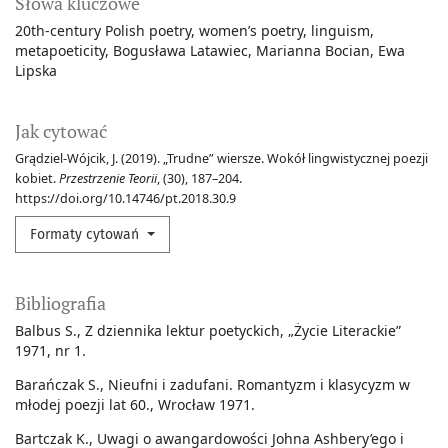
Słowa kluczowe
20th-century Polish poetry
women’s poetry
linguism
metapoeticity
Bogusława Latawiec
Marianna Bocian
Ewa
Lipska
Jak cytować
Grądziel-Wójcik, J. (2019). „Trudne” wiersze. Wokół lingwistycznej poezji
kobiet.
Przestrzenie Teorii
, (30), 187–204.
https://doi.org/10.14746/pt.2018.30.9
Formaty cytowań
Bibliografia
Balbus S., Z dziennika lektur poetyckich, „Życie Literackie”
1971, nr 1.
Barańczak S., Nieufni i zadufani. Romantyzm i klasycyzm w
młodej poezji lat 60., Wrocław 1971.
Bartczak K., Uwagi o awangardowości Johna Ashbery’ego i