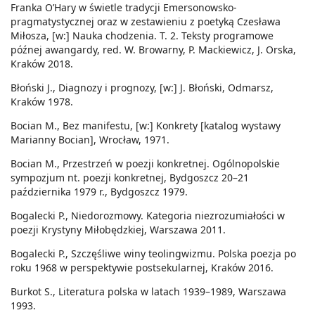
Franka O’Hary w świetle tradycji Emersonowsko-
pragmatystycznej oraz w zestawieniu z poetyką Czesława
Miłosza, [w:] Nauka chodzenia. T. 2. Teksty programowe
późnej awangardy, red. W. Browarny, P. Mackiewicz, J. Orska,
Kraków 2018.
Błoński J., Diagnozy i prognozy, [w:] J. Błoński, Odmarsz,
Kraków 1978.
Bocian M., Bez manifestu, [w:] Konkrety [katalog wystawy
Marianny Bocian], Wrocław, 1971.
Bocian M., Przestrzeń w poezji konkretnej. Ogólnopolskie
sympozjum nt. poezji konkretnej, Bydgoszcz 20–21
października 1979 r., Bydgoszcz 1979.
Bogalecki P., Niedorozmowy. Kategoria niezrozumiałości w
poezji Krystyny Miłobędzkiej, Warszawa 2011.
Bogalecki P., Szczęśliwe winy teolingwizmu. Polska poezja po
roku 1968 w perspektywie postsekularnej, Kraków 2016.
Burkot S., Literatura polska w latach 1939–1989, Warszawa
1993.