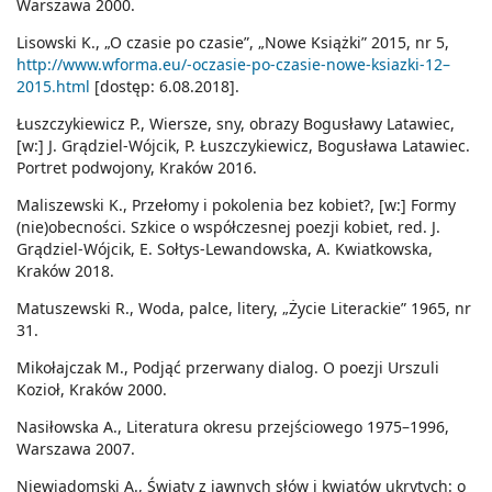
Warszawa 2000.
Lisowski K., „O czasie po czasie”, „Nowe Książki” 2015, nr 5,
http://www.wforma.eu/-oczasie-po-czasie-nowe-ksiazki-12–
2015.html
[dostęp: 6.08.2018].
Łuszczykiewicz P., Wiersze, sny, obrazy Bogusławy Latawiec,
[w:] J. Grądziel-Wójcik, P. Łuszczykiewicz, Bogusława Latawiec.
Portret podwojony, Kraków 2016.
Maliszewski K., Przełomy i pokolenia bez kobiet?, [w:] Formy
(nie)obecności. Szkice o współczesnej poezji kobiet, red. J.
Grądziel-Wójcik, E. Sołtys-Lewandowska, A. Kwiatkowska,
Kraków 2018.
Matuszewski R., Woda, palce, litery, „Życie Literackie” 1965, nr
31.
Mikołajczak M., Podjąć przerwany dialog. O poezji Urszuli
Kozioł, Kraków 2000.
Nasiłowska A., Literatura okresu przejściowego 1975–1996,
Warszawa 2007.
Niewiadomski A., Światy z jawnych słów i kwiatów ukrytych: o