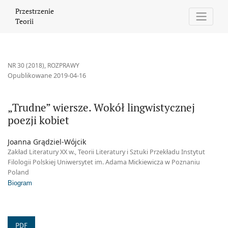
„Trudne” wiersze. Wokół lingwistycznej poezji kobiet
Przestrzenie
Teorii
NR 30 (2018)
,
ROZPRAWY
Opublikowane 2019-04-16
„Trudne” wiersze. Wokół lingwistycznej
poezji kobiet
Joanna Grądziel-Wójcik
Zakład Literatury XX w., Teorii Literatury i Sztuki Przekładu Instytut
Filologii Polskiej Uniwersytet im. Adama Mickiewicza w Poznaniu
Poland
Biogram
PDF