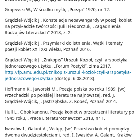
Grajewski W., W środku myśli, „Poezja” 1970, nr 12.
Grądziel-Wójcik J., Konstelacje neoawangardy w poezji kobiet
na przykładzie twórczości Julii Fiedorczuk, „Zagadnienia
Rodzajów Literackich” 2018, z. 2.
Grądziel-Wójcik J., Przymiarki do istnienia. Wątki i tematy
poezji kobiet XX i XXI wieku, Poznań 2016.
Grądziel-Wójcik J. „Znikopis” Urszuli Kozioł, czyli arspoetyka
jednorazowego użytku, „Forum Poetyki”, zima 2017,
http://fp.amu.edu.pl/znikopis-urszuli-koziol-czyli-arspoetyka-
jednorazowego-uzytku/
[dostęp: 6.08.2018].
Hoffmann K., Jaworski M., Poezja polska po roku 1989, [w:]
Przechadzki po polskiej literaturze najnowszej, red. J.
Grądziel-Wójcik, J. Jastrzębska, Z. Kopeć, Poznań 2014.
Hull L., Obok kanonu. Poezja kobiet w przestrzeni literatury po
1945 roku, „Prace Literaturoznawcze” 2013, nr 1.
Iwasiów I., Galant A., Wstęp, [w:] Pisarstwo kobiet pomiędzy
dwoma dwudziestoleciami, red. I. Iwasiów, A. Galant, Kraków