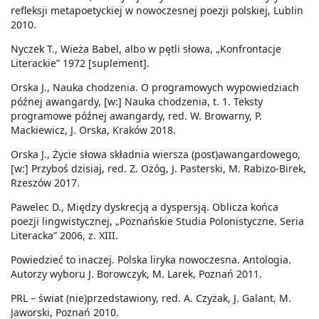
refleksji metapoetyckiej w nowoczesnej poezji polskiej, Lublin
2010.
Nyczek T., Wieża Babel, albo w pętli słowa, „Konfrontacje
Literackie” 1972 [suplement].
Orska J., Nauka chodzenia. O programowych wypowiedziach
późnej awangardy, [w:] Nauka chodzenia, t. 1. Teksty
programowe późnej awangardy, red. W. Browarny, P.
Mackiewicz, J. Orska, Kraków 2018.
Orska J., Życie słowa składnia wiersza (post)awangardowego,
[w:] Przyboś dzisiaj, red. Z. Ożóg, J. Pasterski, M. Rabizo-Birek,
Rzeszów 2017.
Pawelec D., Między dyskrecją a dyspersją. Oblicza końca
poezji lingwistycznej, „Poznańskie Studia Polonistyczne. Seria
Literacka” 2006, z. XIII.
Powiedzieć to inaczej. Polska liryka nowoczesna. Antologia.
Autorzy wyboru J. Borowczyk, M. Larek, Poznań 2011.
PRL – świat (nie)przedstawiony, red. A. Czyżak, J. Galant, M.
Jaworski, Poznań 2010.