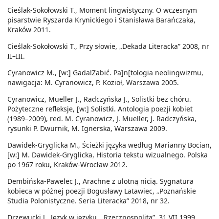
Cieślak-Sokołowski T., Moment lingwistyczny. O wczesnym
pisarstwie Ryszarda Krynickiego i Stanisława Barańczaka,
Kraków 2011.
Cieślak-Sokołowski T., Przy słowie, „Dekada Literacka” 2008, nr
II–III.
Cyranowicz M., [w:] Gada!Zabić. Pa]n[tologia neolingwizmu,
nawigacja: M. Cyranowicz, P. Kozioł, Warszawa 2005.
Cyranowicz, Mueller J., Radczyńska J., Solistki bez chóru.
Pożyteczne refleksje, [w:] Solistki. Antologia poezji kobiet
(1989–2009), red. M. Cyranowicz, J. Mueller, J. Radczyńska,
rysunki P. Dwurnik, M. Ignerska, Warszawa 2009.
Dawidek-Gryglicka M., Ścieżki języka według Marianny Bocian,
[w:] M. Dawidek-Gryglicka, Historia tekstu wizualnego. Polska
po 1967 roku, Kraków-Wrocław 2012.
Dembińska-Pawelec J., Arachne z ulotną nicią. Sygnatura
kobieca w późnej poezji Bogusławy Latawiec, „Poznańskie
Studia Polonistyczne. Seria Literacka” 2018, nr 32.
Drzewucki J., Język w języku, „Rzeczpospolita”, 31 VII 1999.