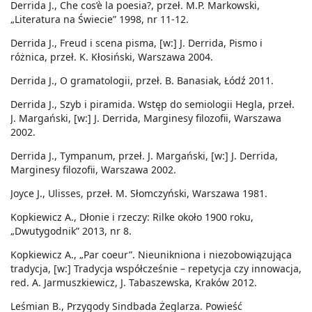
Derrida J., Che cos’è la poesia?, przeł. M.P. Markowski,
„Literatura na Świecie” 1998, nr 11-12.
Derrida J., Freud i scena pisma, [w:] J. Derrida, Pismo i
różnica, przeł. K. Kłosiński, Warszawa 2004.
Derrida J., O gramatologii, przeł. B. Banasiak, Łódź 2011.
Derrida J., Szyb i piramida. Wstęp do semiologii Hegla, przeł.
J. Margański, [w:] J. Derrida, Marginesy filozofii, Warszawa
2002.
Derrida J., Tympanum, przeł. J. Margański, [w:] J. Derrida,
Marginesy filozofii, Warszawa 2002.
Joyce J., Ulisses, przeł. M. Słomczyński, Warszawa 1981.
Kopkiewicz A., Dłonie i rzeczy: Rilke około 1900 roku,
„Dwutygodnik” 2013, nr 8.
Kopkiewicz A., „Par coeur”. Nieunikniona i niezobowiązująca
tradycja, [w:] Tradycja współcześnie – repetycja czy innowacja,
red. A. Jarmuszkiewicz, J. Tabaszewska, Kraków 2012.
Leśmian B., Przygody Sindbada Żeglarza. Powieść