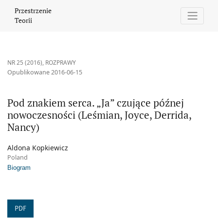
Pod znakiem serca. „Ja” czujące późnej nowoczesności (Leśmian, 
Przestrzenie
Teorii
NR 25 (2016)
,
ROZPRAWY
Opublikowane 2016-06-15
Pod znakiem serca. „Ja” czujące późnej
nowoczesności (Leśmian, Joyce, Derrida,
Nancy)
Aldona Kopkiewicz
Poland
Biogram
PDF