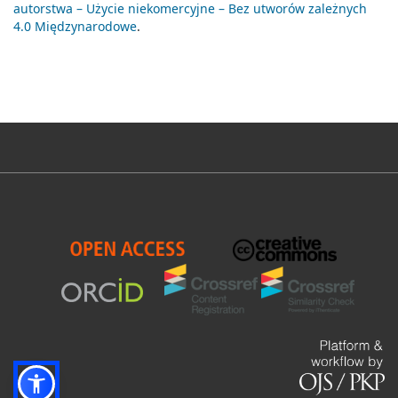
autorstwa – Użycie niekomercyjne – Bez utworów zależnych
4.0 Międzynarodowe
.