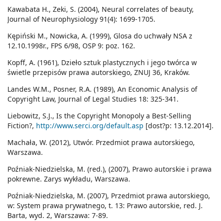
Kawabata H., Zeki, S. (2004), Neural correlates of beauty,
Journal of Neurophysiology 91(4): 1699-1705.
Kępiński M., Nowicka, A. (1999), Glosa do uchwały NSA z
12.10.1998r., FPS 6/98, OSP 9: poz. 162.
Kopff, A. (1961), Dzieło sztuk plastycznych i jego twórca w
świetle przepisów prawa autorskiego, ZNUJ 36, Kraków.
Landes W.M., Posner, R.A. (1989), An Economic Analysis of
Copyright Law, Journal of Legal Studies 18: 325-341.
Liebowitz, S.J., Is the Copyright Monopoly a Best-Selling
Fiction?,
http://www.serci.org/default.asp
[dost?p: 13.12.2014].
Machała, W. (2012), Utwór. Przedmiot prawa autorskiego,
Warszawa.
Poźniak-Niedzielska, M. (red.), (2007), Prawo autorskie i prawa
pokrewne. Zarys wykładu, Warszawa.
Poźniak-Niedzielska, M. (2007), Przedmiot prawa autorskiego,
w: System prawa prywatnego, t. 13: Prawo autorskie, red. J.
Barta, wyd. 2, Warszawa: 7-89.