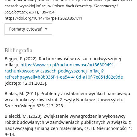
czasach wysokiej inflacji w Polsce.
Ruch Prawniczy, Ekonomiczny I
Socjologiczny
,
85
(1), 139–154.
https://doi.org/10.14746/rpeis.2023.85.1.11
Formaty cytowań
Bibliografia
Bejger, P. (2022). Rachunkowość w czasach podwyższonej
inflacji.
https://www.rp.pl/rachunkowosc/art36309491-
rachunkowosc-w-czasach-podwyzszonej-inflacji?
refreshpaywall=b8b036f-1-ea54-410d-a10f-7e851d82c9de
[dostęp: 12.01.2023].
Białas, M. (2011). Problemy z ustalaniem wyniku finansowego
w rachunku zysków i strat. Zeszyty Naukowe Uniwersytetu
Szczecińskiego 625: 213–223.
Bielecki, M. (2023). Zwiększenie wynagrodzenia wykonawcy
robót budowlanych w zamówieniach publicznych w związku z
nadzwyczajną zmianą cen materiałów, cz. II. Nieruchomości 1:
9–14.