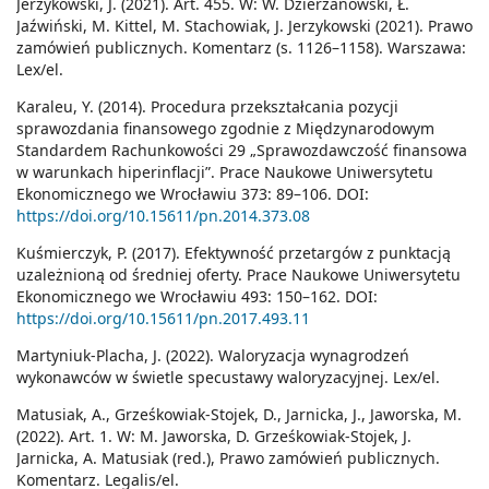
Jerzykowski, J. (2021). Art. 455. W: W. Dzierżanowski, Ł.
Jaźwiński, M. Kittel, M. Stachowiak, J. Jerzykowski (2021). Prawo
zamówień publicznych. Komentarz (s. 1126–1158). Warszawa:
Lex/el.
Karaleu, Y. (2014). Procedura przekształcania pozycji
sprawozdania finansowego zgodnie z Międzynarodowym
Standardem Rachunkowości 29 „Sprawozdawczość finansowa
w warunkach hiperinflacji”. Prace Naukowe Uniwersytetu
Ekonomicznego we Wrocławiu 373: 89–106. DOI:
https://doi.org/10.15611/pn.2014.373.08
Kuśmierczyk, P. (2017). Efektywność przetargów z punktacją
uzależnioną od średniej oferty. Prace Naukowe Uniwersytetu
Ekonomicznego we Wrocławiu 493: 150–162. DOI:
https://doi.org/10.15611/pn.2017.493.11
Martyniuk-Placha, J. (2022). Waloryzacja wynagrodzeń
wykonawców w świetle specustawy waloryzacyjnej. Lex/el.
Matusiak, A., Grześkowiak-Stojek, D., Jarnicka, J., Jaworska, M.
(2022). Art. 1. W: M. Jaworska, D. Grześkowiak-Stojek, J.
Jarnicka, A. Matusiak (red.), Prawo zamówień publicznych.
Komentarz. Legalis/el.