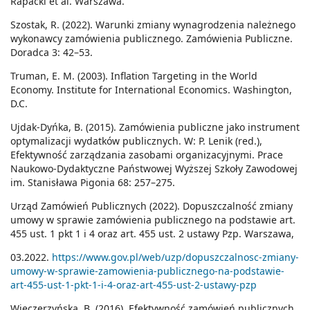
Rapacki et al. Warszawa.
Szostak, R. (2022). Warunki zmiany wynagrodzenia należnego
wykonawcy zamówienia publicznego. Zamówienia Publiczne.
Doradca 3: 42–53.
Truman, E. M. (2003). Inflation Targeting in the World
Economy. Institute for International Economics. Washington,
D.C.
Ujdak-Dyńka, B. (2015). Zamówienia publiczne jako instrument
optymalizacji wydatków publicznych. W: P. Lenik (red.),
Efektywność zarządzania zasobami organizacyjnymi. Prace
Naukowo-Dydaktyczne Państwowej Wyższej Szkoły Zawodowej
im. Stanisława Pigonia 68: 257–275.
Urząd Zamówień Publicznych (2022). Dopuszczalność zmiany
umowy w sprawie zamówienia publicznego na podstawie art.
455 ust. 1 pkt 1 i 4 oraz art. 455 ust. 2 ustawy Pzp. Warszawa,
03.2022.
https://www.gov.pl/web/uzp/dopuszczalnosc-zmiany-
umowy-w-sprawie-zamowienia-publicznego-na-podstawie-
art-455-ust-1-pkt-1-i-4-oraz-art-455-ust-2-ustawy-pzp
Wieczerzyńska, B. (2016). Efektywność zamówień publicznych