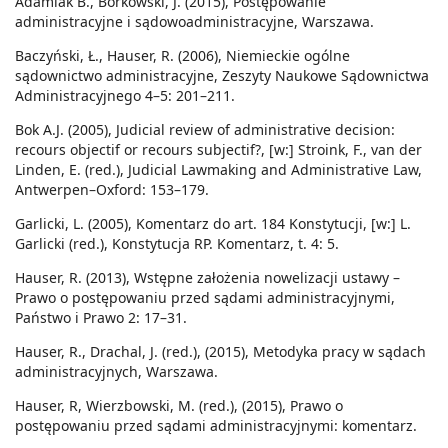
Adamiak B., Borkowski, J. (2015), Postępowanie
administracyjne i sądowoadministracyjne, Warszawa.
Baczyński, Ł., Hauser, R. (2006), Niemieckie ogólne
sądownictwo administracyjne, Zeszyty Naukowe Sądownictwa
Administracyjnego 4–5: 201–211.
Bok A.J. (2005), Judicial review of administrative decision:
recours objectif or recours subjectif?, [w:] Stroink, F., van der
Linden, E. (red.), Judicial Lawmaking and Administrative Law,
Antwerpen–Oxford: 153–179.
Garlicki, L. (2005), Komentarz do art. 184 Konstytucji, [w:] L.
Garlicki (red.), Konstytucja RP. Komentarz, t. 4: 5.
Hauser, R. (2013), Wstępne założenia nowelizacji ustawy –
Prawo o postępowaniu przed sądami administracyjnymi,
Państwo i Prawo 2: 17–31.
Hauser, R., Drachal, J. (red.), (2015), Metodyka pracy w sądach
administracyjnych, Warszawa.
Hauser, R, Wierzbowski, M. (red.), (2015), Prawo o
postępowaniu przed sądami administracyjnymi: komentarz.