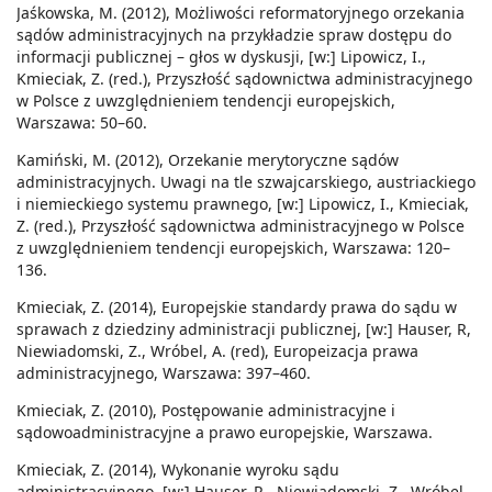
Jaśkowska, M. (2012), Możliwości reformatoryjnego orzekania
sądów administracyjnych na przykładzie spraw dostępu do
informacji publicznej – głos w dyskusji, [w:] Lipowicz, I.,
Kmieciak, Z. (red.), Przyszłość sądownictwa administracyjnego
w Polsce z uwzględnieniem tendencji europejskich,
Warszawa: 50–60.
Kamiński, M. (2012), Orzekanie merytoryczne sądów
administracyjnych. Uwagi na tle szwajcarskiego, austriackiego
i niemieckiego systemu prawnego, [w:] Lipowicz, I., Kmieciak,
Z. (red.), Przyszłość sądownictwa administracyjnego w Polsce
z uwzględnieniem tendencji europejskich, Warszawa: 120–
136.
Kmieciak, Z. (2014), Europejskie standardy prawa do sądu w
sprawach z dziedziny administracji publicznej, [w:] Hauser, R,
Niewiadomski, Z., Wróbel, A. (red), Europeizacja prawa
administracyjnego, Warszawa: 397–460.
Kmieciak, Z. (2010), Postępowanie administracyjne i
sądowoadministracyjne a prawo europejskie, Warszawa.
Kmieciak, Z. (2014), Wykonanie wyroku sądu
administracyjnego, [w:] Hauser, R., Niewiadomski, Z., Wróbel