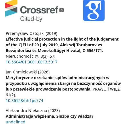
3
Przemysław Ostojski (2019)
Effective judicial protection in the light of the judgement
of the CJEU of 29 July 2019, Alekszij Torubarov vs.
Bevándorlási és Menekültügyi Hivatal, C-556/171.
Nieruchomości@,
3
(3),
57.
10.5604/01.3001.0013.5917
Jan Chmielewski (2026)
Merytoryczne orzekanie sądów administracyjnych w
przypadku uwzględnienia skargi na bezczynność organów
lub przewlekłe prowadzenie postępowania.
PRAWO i WIĘŹ,
61
(2),
10.36128/hh1ps774
Aleksandra Niełaczna (2023)
Administracja więzienna. Służba czy władza?.
undefined