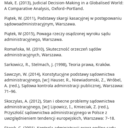
Mak, E. (2013), Judicial Decision-Making in a Globalised World:
A Comparative Analysis, Oxford–Portland.
Piątek, W. (2011), Podstawy skargi kasacyjnej w postępowaniu
sądowoadministracyjnym, Warszawa.
Piątek, W (2015), Powaga rzeczy osądzonej wyroku sądu
administracyjnego, Warszawa.
Romańska, M. (2010), Skuteczność orzeczeń sądów
administracyjnych, Warszawa.
Sarkowicz, R., Stelmach, J. (1998), Teoria prawa, Kraków.
Sawczyn, W. (2014), Konstytucyjne podstawy sądownictwa
administracyjnego, [w:] Hauser, R., Niewiadomski, Z., Wróbel,
A. (red.), Sądowa kontrola administracji publicznej, Warszawa:
71–96.
Skoczylas, A. (2012), Stan i obecne problemy sądownictwa
administracyjnego, [w:] Lipowicz, I., Kmieciak, Z. (red.),
Przyszłość sądownictwa administracyjnego w Polsce z
uwzględnieniem tendencji europejskich, Warszawa: 7–18.
Starck, C. (2001), Kontrola administracji przez ogólne sądy