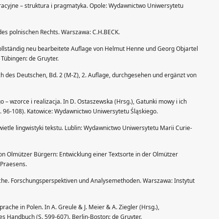
racyjne – struktura i pragmatyka. Opole: Wydawnictwo Uniwersytetu
n des polnischen Rechts. Warszawa: C.H.BECK.
vollständig neu bearbeitete Auflage von Helmut Henne und Georg Objartel
Tübingen: de Gruyter.
ch des Deutschen, Bd. 2 (M-Z), 2. Auflage, durchgesehen und ergänzt von
o – wzorce i realizacja. In D. Ostaszewska (Hrsg.), Gatunki mowy i ich
S. 96-108). Katowice: Wydawnictwo Uniwersytetu Śląskiego.
etle lingwistyki tekstu. Lublin: Wydawnictwo Uniwersytetu Marii Curie-
on Olmützer Bürgern: Entwicklung einer Textsorte in der Olmützer
 Praesens.
rache. Forschungsperspektiven und Analysemethoden. Warszawa: Instytut
rache in Polen. In A. Greule & J. Meier & A. Ziegler (Hrsg.),
es Handbuch (S. 599-607). Berlin-Boston: de Gruyter.