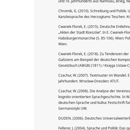
und 16. Jahrhunderts aus Namslau, Brieg, Ne
Chromik, G. (2010). Schreibung und Politi
Kanzleisprache des Herzogtums Teschen. Kr
Cwanek-Florek, E. (2015). Deutsche Entlehn
„Akten der Stadt Rzeszów”. In E. Cwanek-Flo
Habsburgermonarchie (S. 85-106). Wien: Po
Wien.
Cwanek-Florek, E. (2018). Zu Tendenzen der
Galiziens am Beispiel der deutschen Kompos
Gesetzbuch (ABGB) (1811) / Księga Ustaw Cy
Czachur, W. (2007). Textmuster im Wandel. E
Jahrhundert. Wrocław-Dresden: ATUT.
Czachur, W. (2008). Die Analyse der Verein
kognitiv orientierten Sprachgeschichte. In 
deutschen Sprache und Kultur. Festschrift fü
Germanistyki UW.
DUDEN. (2006). Deutsches Universalwörter
Fellerer, J. (2004). Sprache und Politik: Da