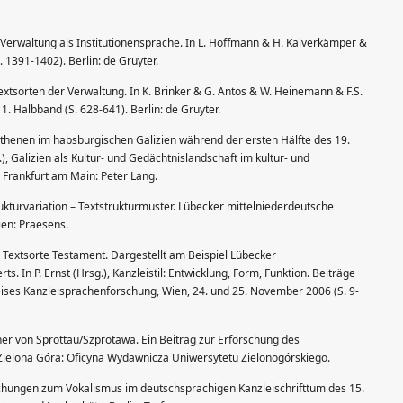
 Verwaltung als Institutionensprache. In L. Hoffmann & H. Kalverkämper &
. 1391-1402). Berlin: de Gruyter.
extsorten der Verwaltung. In K. Brinker & G. Antos & W. Heinemann & F.S.
 1. Halbband (S. 628-641). Berlin: de Gruyter.
 Ruthenen im habsburgischen Galizien während der ersten Hälfte des 19.
), Galizien als Kultur- und Gedächtnislandschaft im kultur- und
. Frankfurt am Main: Peter Lang.
trukturvariation – Textstrukturmuster. Lübecker mittelniederdeutsche
ien: Praesens.
r Textsorte Testament. Dargestellt am Beispiel Lübecker
. In P. Ernst (Hrsg.), Kanzleistil: Entwicklung, Form, Funktion. Beiträge
eises Kanzleisprachenforschung, Wien, 24. und 25. November 2006 (S. 9-
cher von Sprottau/Szprotawa. Ein Beitrag zur Erforschung des
Zielona Góra: Oficyna Wydawnicza Uniwersytetu Zielonogórskiego.
chungen zum Vokalismus im deutschsprachigen Kanzleischrifttum des 15.