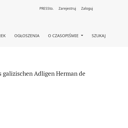
PRESSto.
Zarejestruj
Zaloguj
unicki aus dem Jahre 1835
REK
OGŁOSZENIA
O CZASOPIŚMIE
SZUKAJ
es galizischen Adligen Herman de