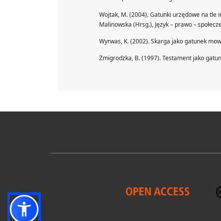
Wojtak, M. (2004). Gatunki urzędowe na tle 
Malinowska (Hrsg.), Język – prawo – społec
Wyrwas, K. (2002). Skarga jako gatunek mow
Żmigrodzka, B. (1997). Testament jako gatu