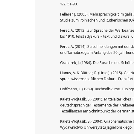
1/2, 51-90.
Fellerer, J. (2005). Mehrsprachigkeit im gal
Studie zum Polnischen und Ruthenischen (Uk
Feret, A. (2013). Zur Sprache der Werbeanzei
bis 1910. tekst i dyskurs – text und diskurs, 
Feret, A. (2014). Zu Lehnbildungen mit der
und Tarnobrzeg am Anfang des 20. Jahrhunde
Grabarek, J. (1984). Die Sprache des Schöf
Hanus, A. & Büttner, R. (Hrsg.). (2015). Gali
sprachwissenschaftlichen Diskurs. Frankfurt
Hoffmann, L. (1989). Rechtsdiskurse. Tübinge
Kaleta-Wojtasik, S. (2001). Mittelalterliche
deutschsprachiger Testamente der Krakauer B
Textallianzen am Schnittpunkt der germanist
Kaleta-Wojtasik, S. (2004). Graphematisch
Wydawnictwo Uniwersytetu Jagiellońskiego.