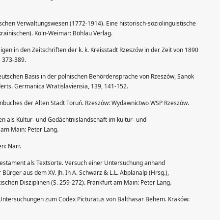
izischen Verwaltungswesen (1772-1914). Eine historisch-soziolinguistische
rainischen). Köln-Weimar: Böhlau Verlag.
gen in den Zeitschriften der k. k. Kreisstadt Rzeszów in der Zeit von 1890
6, 373-389.
 deutschen Basis in der polnischen Behördensprache von Rzeszów, Sanok
rts. Germanica Wratislaviensia, 139, 141-152.
fenbuches der Alten Stadt Toruń. Rzeszów: Wydawnictwo WSP Rzeszów.
zien als Kultur- und Gedächtnislandschaft im kultur- und
 am Main: Peter Lang.
n: Narr.
s Testament als Textsorte. Versuch einer Untersuchung anhand
ürger aus dem XV. Jh. In A. Schwarz & L.L. Abplanalp (Hrsg.),
ischen Disziplinen (S. 259-272). Frankfurt am Main: Peter Lang.
e Untersuchungen zum Codex Picturatus von Balthasar Behem. Kraków: