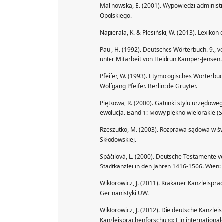
Malinowska, E. (2001). Wypowiedzi administ
Opolskiego.
Napierała, K. & Plesiński, W. (2013). Lexiko
Paul, H. (1992). Deutsches Wörterbuch. 9., 
unter Mitarbeit von Heidrun Kämper-Jensen. 
Pfeifer, W. (1993). Etymologisches Wörterbu
Wolfgang Pfeifer. Berlin: de Gruyter.
Piętkowa, R. (2000). Gatunki stylu urzędoweg
ewolucja. Band 1: Mowy piękno wielorakie (
Rzeszutko, M. (2003). Rozprawa sądowa w świ
Skłodowskiej.
Spáčilová, L. (2000). Deutsche Testamente v
Stadtkanzlei in den Jahren 1416-1566. Wien:
Wiktorowicz, J. (2011). Krakauer Kanzleisp
Germanistyki UW.
Wiktorowicz, J. (2012). Die deutsche Kanzleisp
Kanzleisprachenforschung: Ein international