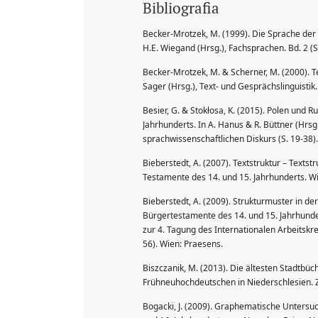
Bibliografia
Becker-Mrotzek, M. (1999). Die Sprache der
H.E. Wiegand (Hrsg.), Fachsprachen. Bd. 2 (S
Becker-Mrotzek, M. & Scherner, M. (2000). T
Sager (Hrsg.), Text- und Gesprächslinguistik.
Besier, G. & Stokłosa, K. (2015). Polen und
Jahrhunderts. In A. Hanus & R. Büttner (Hrsg.
sprachwissenschaftlichen Diskurs (S. 19-38)
Bieberstedt, A. (2007). Textstruktur – Texts
Testamente des 14. und 15. Jahrhunderts. W
Bieberstedt, A. (2009). Strukturmuster in de
Bürgertestamente des 14. und 15. Jahrhunderts
zur 4. Tagung des Internationalen Arbeitskr
56). Wien: Praesens.
Biszczanik, M. (2013). Die ältesten Stadtbü
Frühneuhochdeutschen in Niederschlesien. 
Bogacki, J. (2009). Graphematische Untersu