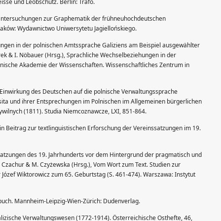
isse und Leobschütz. Berlin: Trafo.
k. Untersuchungen zur Graphematik der frühneuhochdeutschen
aków: Wydawnictwo Uniwersytetu Jagiellońskiego.
ungen in der polnischen Amtssprache Galiziens am Beispiel ausgewählter
rek & I. Nöbauer (Hrsg.), Sprachliche Wechselbeziehungen in der
lnische Akademie der Wissenschaften. Wissenschaftliches Zentrum in
 Einwirkung des Deutschen auf die polnische Verwaltungssprache
ita und ihrer Entsprechungen im Polnischen im Allgemeinen bürgerlichen
wilnych (1811). Studia Niemcoznawcze, LXI, 851-864.
in Beitrag zur textlinguistischen Erforschung der Vereinssatzungen im 19.
ssatzungen des 19. Jahrhunderts vor dem Hintergrund der pragmatisch und
W. Czachur & M. Czyżewska (Hrsg.), Vom Wort zum Text. Studien zur
r Józef Wiktorowicz zum 65. Geburtstag (S. 461-474). Warszawa: Instytut
buch. Mannheim-Leipzig-Wien-Zürich: Dudenverlag.
s galizische Verwaltungswesen (1772-1914). Österreichische Osthefte, 46,