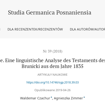
ische Analyse des Testaments des galizischen Adligen Herman de Br
Studia Germanica Posnaniensia
M
DLA RECENZENTEK/RECENZENTÓW
DLA AUTORÓW/AUTO
Nr 39 (2018)
e. Eine linguistische Analyse des Testaments d
Brunicki aus dem Jahre 1835
ARTYKUŁY NAUKOWE
https://doi.org/10.14746/sgp.2018.39.03
Opublikowane 2019-04-26
+
+
Waldemar Czachur
Agnieszka Zimmer