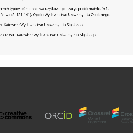
innych typów piśmiennictwa użytkowego – zarys problematyki. In E.
zeństwo (S. 131-141). Opole: Wydawnictwo Uniwersytetu Opolskiego.
y. Katowice: Wydawnictwo Uniwersytetu Śląskiego.
nek tekstu. Katowice: Wydawnictwo Uniwersytetu Śląskiego.