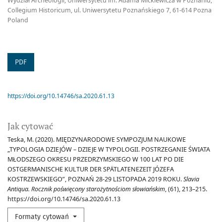
Wydział Archeologii, Uniwersytetu im. Adama Mickiewicza w Poznaniu,
Collegium Historicum, ul. Uniwersytetu Poznańskiego 7, 61-614 Pozna
Poland
PDF
https://doi.org/10.14746/sa.2020.61.13
Jak cytować
Teska, M. (2020). MIĘDZYNARODOWE SYMPOZJUM NAUKOWE
„TYPOLOGIA DZIEJÓW – DZIEJE W TYPOLOGII. POSTRZEGANIE ŚWIATA
MŁODSZEGO OKRESU PRZEDRZYMSKIEGO W 100 LAT PO DIE
OSTGERMANISCHE KULTUR DER SPÄTLATENEZEIT JÓZEFA
KOSTRZEWSKIEGO”, POZNAŃ 28-29 LISTOPADA 2019 ROKU.
Slavia
Antiqua. Rocznik poświęcony starożytnościom słowiańskim
, (61), 213–215.
https://doi.org/10.14746/sa.2020.61.13
Formaty cytowań