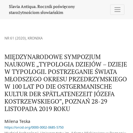
MIĘDZYNARODOWE SYMPOZJUM NAUKOWE „TYPOLOGIA DZIEJÓW –
Slavia Antiqua. Rocznik poświęcony
starożytnościom słowiańskim
NR 61 (2020)
,
KRONIKA
MIĘDZYNARODOWE SYMPOZJUM
NAUKOWE „TYPOLOGIA DZIEJÓW – DZIEJE
W TYPOLOGII. POSTRZEGANIE ŚWIATA
MŁODSZEGO OKRESU PRZEDRZYMSKIEGO
W 100 LAT PO DIE OSTGERMANISCHE
KULTUR DER SPÄTLATENEZEIT JÓZEFA
KOSTRZEWSKIEGO”, POZNAŃ 28-29
LISTOPADA 2019 ROKU
Milena Teska
https://orcid.org/0000-0002-0685-5750