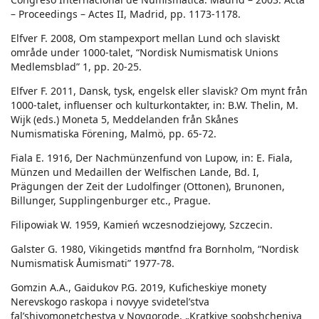
– Proceedings – Actes II, Madrid, pp. 1173-1178.
Elfver F. 2008, Om stampexport mellan Lund och slaviskt
område under 1000-talet, “Nordisk Numismatisk Unions
Medlemsblad” 1, pp. 20-25.
Elfver F. 2011, Dansk, tysk, engelsk eller slavisk? Om mynt från
1000-talet, influenser och kulturkontakter, in: B.W. Thelin, M.
Wijk (eds.) Moneta 5, Meddelanden från Skånes
Numismatiska Förening, Malmö, pp. 65-72.
Fiala E. 1916, Der Nachmünzenfund von Lupow, in: E. Fiala,
Münzen und Medaillen der Welfischen Lande, Bd. I,
Prägungen der Zeit der Ludolfinger (Ottonen), Brunonen,
Billunger, Supplingenburger etc., Prague.
Filipowiak W. 1959, Kamień wczesnodziejowy, Szczecin.
Galster G. 1980, Vikingetids møntfnd fra Bornholm, “Nordisk
Numismatisk Åumismati” 1977-78.
Gomzin A.A., Gaidukov P.G. 2019, Kuficheskiye monety
Nerevskogo raskopa i novyye svidetel’stva
fal’shivomonetchestva v Novgorode, „Kratkiye soobshcheniya