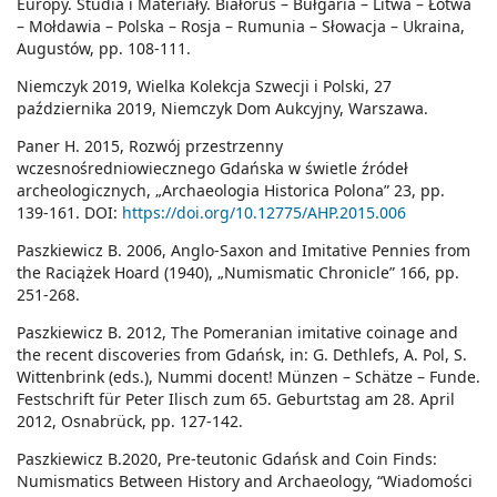
Europy. Studia i Materiały. Białoruś – Bułgaria – Litwa – Łotwa
– Mołdawia – Polska – Rosja – Rumunia – Słowacja – Ukraina,
Augustów, pp. 108-111.
Niemczyk 2019, Wielka Kolekcja Szwecji i Polski, 27
października 2019, Niemczyk Dom Aukcyjny, Warszawa.
Paner H. 2015, Rozwój przestrzenny
wczesnośredniowiecznego Gdańska w świetle źródeł
archeologicznych, „Archaeologia Historica Polona” 23, pp.
139-161. DOI:
https://doi.org/10.12775/AHP.2015.006
Paszkiewicz B. 2006, Anglo-Saxon and Imitative Pennies from
the Raciążek Hoard (1940), „Numismatic Chronicle” 166, pp.
251-268.
Paszkiewicz B. 2012, The Pomeranian imitative coinage and
the recent discoveries from Gdańsk, in: G. Dethlefs, A. Pol, S.
Wittenbrink (eds.), Nummi docent! Münzen – Schätze – Funde.
Festschrift für Peter Ilisch zum 65. Geburtstag am 28. April
2012, Osnabrück, pp. 127-142.
Paszkiewicz B.2020, Pre-teutonic Gdańsk and Coin Finds:
Numismatics Between History and Archaeology, “Wiadomości