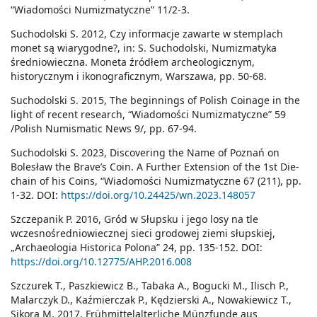
“Wiadomości Numizmatyczne” 11/2-3.
Suchodolski S. 2012, Czy informacje zawarte w stemplach
monet są wiarygodne?, in: S. Suchodolski, Numizmatyka
średniowieczna. Moneta źródłem archeologicznym,
historycznym i ikonograficznym, Warszawa, pp. 50-68.
Suchodolski S. 2015, The beginnings of Polish Coinage in the
light of recent research, “Wiadomości Numizmatyczne” 59
/Polish Numismatic News 9/, pp. 67-94.
Suchodolski S. 2023, Discovering the Name of Poznań on
Bolesław the Brave’s Coin. A Further Extension of the 1st Die-
chain of his Coins, “Wiadomości Numizmatyczne 67 (211), pp.
1-32. DOI:
https://doi.org/10.24425/wn.2023.148057
Szczepanik P. 2016, Gród w Słupsku i jego losy na tle
wczesnośredniowiecznej sieci grodowej ziemi słupskiej,
„Archaeologia Historica Polona” 24, pp. 135-152. DOI:
https://doi.org/10.12775/AHP.2016.008
Szczurek T., Paszkiewicz B., Tabaka A., Bogucki M., Ilisch P.,
Malarczyk D., Kaźmierczak P., Kędzierski A., Nowakiewicz T.,
Sikora M. 2017, Frühmittelalterliche Münzfunde aus