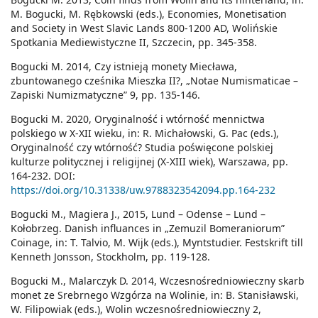
M. Bogucki, M. Rębkowski (eds.), Economies, Monetisation
and Society in West Slavic Lands 800-1200 AD, Wolińskie
Spotkania Mediewistyczne II, Szczecin, pp. 345-358.
Bogucki M. 2014, Czy istnieją monety Miecława,
zbuntowanego cześnika Mieszka II?, „Notae Numismaticae –
Zapiski Numizmatyczne” 9, pp. 135-146.
Bogucki M. 2020, Oryginalność i wtórność mennictwa
polskiego w X-XII wieku, in: R. Michałowski, G. Pac (eds.),
Oryginalność czy wtórność? Studia poświęcone polskiej
kulturze politycznej i religijnej (X-XIII wiek), Warszawa, pp.
164-232. DOI:
https://doi.org/10.31338/uw.9788323542094.pp.164-232
Bogucki M., Magiera J., 2015, Lund – Odense – Lund –
Kołobrzeg. Danish influances in „Zemuzil Bomeraniorum”
Coinage, in: T. Talvio, M. Wijk (eds.), Myntstudier. Festskrift till
Kenneth Jonsson, Stockholm, pp. 119-128.
Bogucki M., Malarczyk D. 2014, Wczesnośredniowieczny skarb
monet ze Srebrnego Wzgórza na Wolinie, in: B. Stanisławski,
W. Filipowiak (eds.), Wolin wczesnośredniowieczny 2,