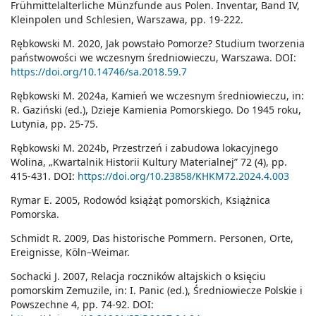
Frühmittelalterliche Münzfunde aus Polen. Inventar, Band IV,
Kleinpolen und Schlesien, Warszawa, pp. 19-222.
Rębkowski M. 2020, Jak powstało Pomorze? Studium tworzenia
państwowości we wczesnym średniowieczu, Warszawa. DOI:
https://doi.org/10.14746/sa.2018.59.7
Rębkowski M. 2024a, Kamień we wczesnym średniowieczu, in:
R. Gaziński (ed.), Dzieje Kamienia Pomorskiego. Do 1945 roku,
Lutynia, pp. 25-75.
Rębkowski M. 2024b, Przestrzeń i zabudowa lokacyjnego
Wolina, „Kwartalnik Historii Kultury Materialnej” 72 (4), pp.
415-431. DOI:
https://doi.org/10.23858/KHKM72.2024.4.003
Rymar E. 2005, Rodowód książąt pomorskich, Książnica
Pomorska.
Schmidt R. 2009, Das historische Pommern. Personen, Orte,
Ereignisse, Köln–Weimar.
Sochacki J. 2007, Relacja roczników altajskich o księciu
pomorskim Zemuzile, in: I. Panic (ed.), Średniowiecze Polskie i
Powszechne 4, pp. 74-92. DOI: