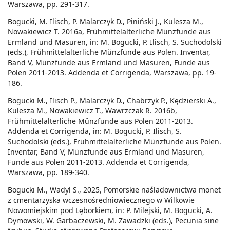
Warszawa, pp. 291-317.
Bogucki, M. Ilisch, P. Malarczyk D., Piniński J., Kulesza M.,
Nowakiewicz T. 2016a, Frühmittelalterliche Münzfunde aus
Ermland und Masuren, in: M. Bogucki, P. Ilisch, S. Suchodolski
(eds.), Frühmittelalterliche Münzfunde aus Polen. Inventar,
Band V, Münzfunde aus Ermland und Masuren, Funde aus
Polen 2011-2013. Addenda et Corrigenda, Warszawa, pp. 19-
186.
Bogucki M., Ilisch P., Malarczyk D., Chabrzyk P., Kędzierski A.,
Kulesza M., Nowakiewicz T., Wawrzczak R. 2016b,
Frühmittelalterliche Münzfunde aus Polen 2011-2013.
Addenda et Corrigenda, in: M. Bogucki, P. Ilisch, S.
Suchodolski (eds.), Frühmittelalterliche Münzfunde aus Polen.
Inventar, Band V, Münzfunde aus Ermland und Masuren,
Funde aus Polen 2011-2013. Addenda et Corrigenda,
Warszawa, pp. 189-340.
Bogucki M., Wadyl S., 2025, Pomorskie naśladownictwa monet
z cmentarzyska wczesnośredniowiecznego w Wilkowie
Nowomiejskim pod Lęborkiem, in: P. Milejski, M. Bogucki, A.
Dymowski, W. Garbaczewski, M. Zawadzki (eds.), Pecunia sine