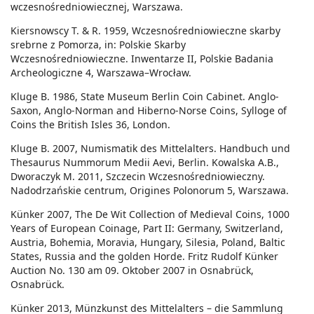
wczesnośredniowiecznej, Warszawa.
Kiersnowscy T. & R. 1959, Wczesnośredniowieczne skarby
srebrne z Pomorza, in: Polskie Skarby
Wczesnośredniowieczne. Inwentarze II, Polskie Badania
Archeologiczne 4, Warszawa–Wrocław.
Kluge B. 1986, State Museum Berlin Coin Cabinet. Anglo-
Saxon, Anglo-Norman and Hiberno-Norse Coins, Sylloge of
Coins the British Isles 36, London.
Kluge B. 2007, Numismatik des Mittelalters. Handbuch und
Thesaurus Nummorum Medii Aevi, Berlin. Kowalska A.B.,
Dworaczyk M. 2011, Szczecin Wczesnośredniowieczny.
Nadodrzańskie centrum, Origines Polonorum 5, Warszawa.
Künker 2007, The De Wit Collection of Medieval Coins, 1000
Years of European Coinage, Part II: Germany, Switzerland,
Austria, Bohemia, Moravia, Hungary, Silesia, Poland, Baltic
States, Russia and the golden Horde. Fritz Rudolf Künker
Auction No. 130 am 09. Oktober 2007 in Osnabrück,
Osnabrück.
Künker 2013, Münzkunst des Mittelalters – die Sammlung