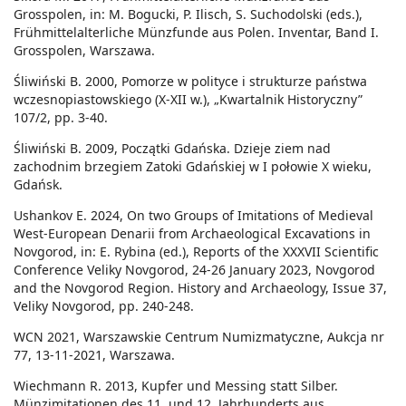
Grosspolen, in: M. Bogucki, P. Ilisch, S. Suchodolski (eds.),
Frühmittelalterliche Münzfunde aus Polen. Inventar, Band I.
Grosspolen, Warszawa.
Śliwiński B. 2000, Pomorze w polityce i strukturze państwa
wczesnopiastowskiego (X-XII w.), „Kwartalnik Historyczny”
107/2, pp. 3-40.
Śliwiński B. 2009, Początki Gdańska. Dzieje ziem nad
zachodnim brzegiem Zatoki Gdańskiej w I połowie X wieku,
Gdańsk.
Ushankov E. 2024, On two Groups of Imitations of Medieval
West-European Denarii from Archaeological Excavations in
Novgorod, in: E. Rybina (ed.), Reports of the XXXVII Scientific
Conference Veliky Novgorod, 24-26 January 2023, Novgorod
and the Novgorod Region. History and Archaeology, Issue 37,
Veliky Novgorod, pp. 240-248.
WCN 2021, Warszawskie Centrum Numizmatyczne, Aukcja nr
77, 13-11-2021, Warszawa.
Wiechmann R. 2013, Kupfer und Messing statt Silber.
Münzimitationen des 11. und 12. Jahrhunderts aus