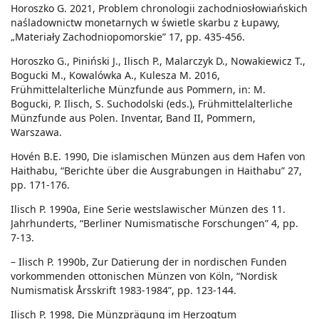
Horoszko G. 2021, Problem chronologii zachodniosłowiańskich
naśladownictw monetarnych w świetle skarbu z Łupawy,
„Materiały Zachodniopomorskie” 17, pp. 435-456.
Horoszko G., Piniński J., Ilisch P., Malarczyk D., Nowakiewicz T.,
Bogucki M., Kowalówka A., Kulesza M. 2016,
Frühmittelalterliche Münzfunde aus Pommern, in: M.
Bogucki, P. Ilisch, S. Suchodolski (eds.), Frühmittelalterliche
Münzfunde aus Polen. Inventar, Band II, Pommern,
Warszawa.
Hovén B.E. 1990, Die islamischen Münzen aus dem Hafen von
Haithabu, “Berichte über die Ausgrabungen in Haithabu” 27,
pp. 171-176.
Ilisch P. 1990a, Eine Serie westslawischer Münzen des 11.
Jahrhunderts, “Berliner Numismatische Forschungen” 4, pp.
7-13.
– Ilisch P. 1990b, Zur Datierung der in nordischen Funden
vorkommenden ottonischen Münzen von Köln, “Nordisk
Numismatisk Årsskrift 1983-1984”, pp. 123-144.
Ilisch P. 1998, Die Münzprägung im Herzogtum