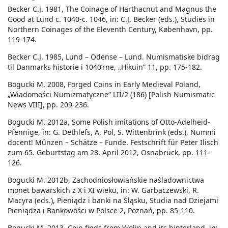
Becker C.J. 1981, The Coinage of Harthacnut and Magnus the
Good at Lund c. 1040-c. 1046, in: C.J. Becker (eds.), Studies in
Northern Coinages of the Eleventh Century, København, pp.
119-174.
Becker C.J. 1985, Lund – Odense – Lund. Numismatiske bidrag
til Danmarks historie i 1040’rne, „Hikuin” 11, pp. 175-182.
Bogucki M. 2008, Forged Coins in Early Medieval Poland,
„Wiadomości Numizmatyczne” LII/2 (186) [Polish Numismatic
News VIII], pp. 209-236.
Bogucki M. 2012a, Some Polish imitations of Otto-Adelheid-
Pfennige, in: G. Dethlefs, A. Pol, S. Wittenbrink (eds.), Nummi
docent! Münzen – Schätze – Funde. Festschrift für Peter Ilisch
zum 65. Geburtstag am 28. April 2012, Osnabrück, pp. 111-
126.
Bogucki M. 2012b, Zachodniosłowiańskie naśladownictwa
monet bawarskich z X i XI wieku, in: W. Garbaczewski, R.
Macyra (eds.), Pieniądz i banki na Śląsku, Studia nad Dziejami
Pieniądza i Bankowości w Polsce 2, Poznań, pp. 85-110.
Bogucki M. 2013, Coin finds from Wolin and its hinterland, in: