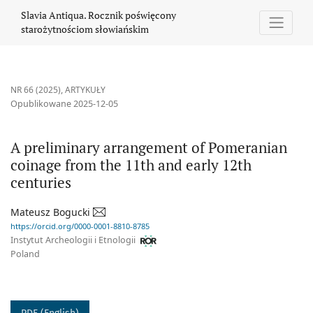
A preliminary arrangement of Pomeranian coinage from the 11th
Slavia Antiqua. Rocznik poświęcony
starożytnościom słowiańskim
NR 66 (2025)
,
ARTYKUŁY
Opublikowane 2025-12-05
A preliminary arrangement of Pomeranian
coinage from the 11th and early 12th
centuries
Mateusz Bogucki
https://orcid.org/0000-0001-8810-8785
Instytut Archeologii i Etnologii
Poland