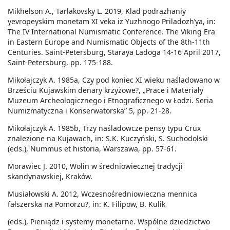
Mikhelson A., Tarlakovsky L. 2019, Klad podrazhaniy
yevropeyskim monetam XI veka iz Yuzhnogo Priladozh’ya, in:
The IV International Numismatic Conference. The Viking Era
in Eastern Europe and Numismatic Objects of the 8th-11th
Centuries. Saint-Petersburg, Staraya Ladoga 14-16 April 2017,
Saint-Petersburg, pp. 175-188.
Mikołajczyk A. 1985a, Czy pod koniec XI wieku naśladowano w
Brześciu Kujawskim denary krzyżowe?, „Prace i Materiały
Muzeum Archeologicznego i Etnograficznego w Łodzi. Seria
Numizmatyczna i Konserwatorska” 5, pp. 21-28.
Mikołajczyk A. 1985b, Trzy naśladowcze pensy typu Crux
znalezione na Kujawach, in: S.K. Kuczyński, S. Suchodolski
(eds.), Nummus et historia, Warszawa, pp. 57-61.
Morawiec J. 2010, Wolin w średniowiecznej tradycji
skandynawskiej, Kraków.
Musiałowski A. 2012, Wczesnośredniowieczna mennica
fałszerska na Pomorzu?, in: K. Filipow, B. Kulik
(eds.), Pieniądz i systemy monetarne. Wspólne dziedzictwo