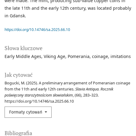
were made. The mint, producing sub-value copper coins in
the late 11th and the early 12th century, was located probably
in Gdansk.
https://doi.org/10.14746/sa.2025.66.10
Słowa kluczowe
Early Middle Ages
Viking Age
Pomerania
coinage
imitations
Jak cytować
Bogucki, M. (2025). A preliminary arrangement of Pomeranian coinage
from the 11th and early 12th centuries.
Slavia Antiqua. Rocznik
poświęcony starożytnościom słowiańskim
, (66), 283–323.
https://doi.org/10.14746/sa.2025.66.10
Formaty cytowań
Bibliografia