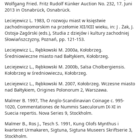
Wolfgang Fried. Fritz Rudolf Künker Auction No. 232, 17. Juni
2013 in Osnabrück, Osnabrück.
Leciejewicz L. 1983, O rozwoju miast w księstwie
zachodniopomorskim na przełomie XII/XIII wieku, in: J . Żak, J.
Ostoja-Zagórski (eds.), Studia z dziejów i kultury zachodniej
Słowiańszczyzny, Poznań, pp. 121-153.
Leciejewicz L., Rębkowski M. 2000a, Kołobrzeg.
Średniowieczne miasto nad Bałtykiem, Kołobrzeg.
Leciejewicz L., Rębkowski M. 2000b, Salsa Cholbergiensis.
Kołobrzeg w średniowieczu, Kołobrzeg.
Leciejewicz L., Rębkowski M. 2007, Kołobrzeg. Wczesne miasto
nad Bałtykiem, Origines Polonorum 2, Warszawa.
Malmer B. 1997, The Anglo-Scandinavian Coinage c. 995-
1020, Commentationes de Nummis Saeculorum IX-XI in
Suecia repertis. Nova Series 9, Stockholm.
Malmer B., Ros J., Tesch S. 1991, Kung Olofs Mynthus i
kvarteret Urmakaren, Sigtuna, Sigtuna Museers Skriftserie 3,
Stockholm.