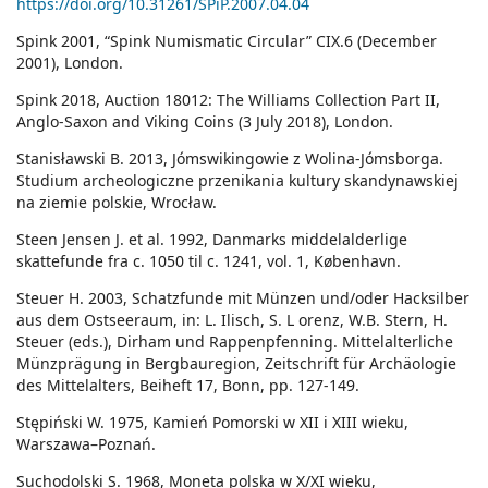
https://doi.org/10.31261/SPiP.2007.04.04
Spink 2001, “Spink Numismatic Circular” CIX.6 (December
2001), London.
Spink 2018, Auction 18012: The Williams Collection Part II,
Anglo-Saxon and Viking Coins (3 July 2018), London.
Stanisławski B. 2013, Jómswikingowie z Wolina-Jómsborga.
Studium archeologiczne przenikania kultury skandynawskiej
na ziemie polskie, Wrocław.
Steen Jensen J. et al. 1992, Danmarks middelalderlige
skattefunde fra c. 1050 til c. 1241, vol. 1, København.
Steuer H. 2003, Schatzfunde mit Münzen und/oder Hacksilber
aus dem Ostseeraum, in: L. Ilisch, S. L orenz, W.B. Stern, H.
Steuer (eds.), Dirham und Rappenpfenning. Mittelalterliche
Münzprägung in Bergbauregion, Zeitschrift für Archäologie
des Mittelalters, Beiheft 17, Bonn, pp. 127-149.
Stępiński W. 1975, Kamień Pomorski w XII i XIII wieku,
Warszawa–Poznań.
Suchodolski S. 1968, Moneta polska w X/XI wieku,