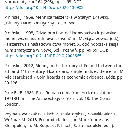
Numizmatyczne” 64 (208), pp. 1-63. DOI:
https://doi.org/10.24425/wn.2020.136903
Piniński J. 1968, Mennica fałszerska w Starym Drawsku,
„Biuletyn Numizmatyczny” 31, p. 588.
Piniński J. 1998, Gdzie bito tzw. naśladownictwa łupawskie
monet wczesnośredniowiecznych?, in: M. Gącarzewicz (ed.),
Fałszerstwa i naśladownictwa monet. XI ogólnopolska sesja
numizmatyczna w Nowej Soli, Poznań, pp. 49-59. DOI:
https://doi.org/10.2143/RE.49.0.2003665
Piniński J. 2012, Money in the territory of Poland between the
8th and 11th century. Hoards and single finds evidence, in: M.
Mielczarek (ed.), Coin hoards as economic evidence, Łódź, pp.
89-126.
Pirie E.J.E. 1986, Post-Roman coins from York excavations
1971-81, in: The Archaeology of York, vol. 18: The Coins,
London.
Reyman-Walczak B., Ilisch P., Malarczyk D., Nowakiewicz T.,
Woźniak M. 2013, Frühmittelalterliche Münzfunde aus
Kleinpolen, in: M. Bogucki, P. Ilisch, S. Suchodolski (eds.),