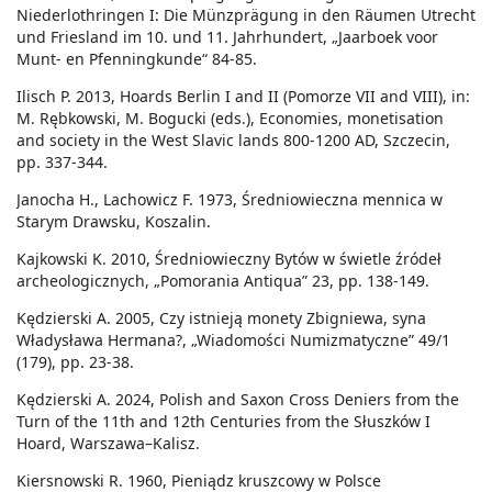
Niederlothringen I: Die Münzprägung in den Räumen Utrecht
und Friesland im 10. und 11. Jahrhundert, „Jaarboek voor
Munt- en Pfenningkunde“ 84-85.
Ilisch P. 2013, Hoards Berlin I and II (Pomorze VII and VIII), in:
M. Rębkowski, M. Bogucki (eds.), Economies, monetisation
and society in the West Slavic lands 800-1200 AD, Szczecin,
pp. 337-344.
Janocha H., Lachowicz F. 1973, Średniowieczna mennica w
Starym Drawsku, Koszalin.
Kajkowski K. 2010, Średniowieczny Bytów w świetle źródeł
archeologicznych, „Pomorania Antiqua” 23, pp. 138-149.
Kędzierski A. 2005, Czy istnieją monety Zbigniewa, syna
Władysława Hermana?, „Wiadomości Numizmatyczne” 49/1
(179), pp. 23-38.
Kędzierski A. 2024, Polish and Saxon Cross Deniers from the
Turn of the 11th and 12th Centuries from the Słuszków I
Hoard, Warszawa–Kalisz.
Kiersnowski R. 1960, Pieniądz kruszcowy w Polsce