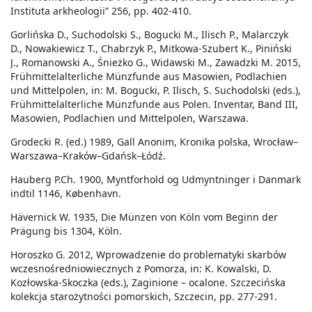
Instituta arkheologii” 256, pp. 402-410.
Gorlińska D., Suchodolski S., Bogucki M., Ilisch P., Malarczyk
D., Nowakiewicz T., Chabrzyk P., Mitkowa-Szubert K., Piniński
J., Romanowski A., Śnieżko G., Widawski M., Zawadzki M. 2015,
Frühmittelalterliche Münzfunde aus Masowien, Podlachien
und Mittelpolen, in: M. Bogucki, P. Ilisch, S. Suchodolski (eds.),
Frühmittelalterliche Münzfunde aus Polen. Inventar, Band III,
Masowien, Podlachien und Mittelpolen, Warszawa.
Grodecki R. (ed.) 1989, Gall Anonim, Kronika polska, Wrocław–
Warszawa–Kraków–Gdańsk–Łódź.
Hauberg P.Ch. 1900, Myntforhold og Udmyntninger i Danmark
indtil 1146, København.
Hävernick W. 1935, Die Münzen von Köln vom Beginn der
Prägung bis 1304, Köln.
Horoszko G. 2012, Wprowadzenie do problematyki skarbów
wczesnośredniowiecznych z Pomorza, in: K. Kowalski, D.
Kozłowska-Skoczka (eds.), Zaginione – ocalone. Szczecińska
kolekcja starożytności pomorskich, Szczecin, pp. 277-291.