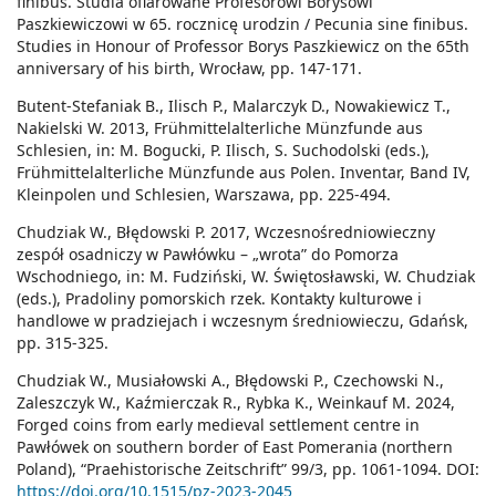
finibus. Studia ofiarowane Profesorowi Borysowi
Paszkiewiczowi w 65. rocznicę urodzin / Pecunia sine finibus.
Studies in Honour of Professor Borys Paszkiewicz on the 65th
anniversary of his birth, Wrocław, pp. 147-171.
Butent-Stefaniak B., Ilisch P., Malarczyk D., Nowakiewicz T.,
Nakielski W. 2013, Frühmittelalterliche Münzfunde aus
Schlesien, in: M. Bogucki, P. Ilisch, S. Suchodolski (eds.),
Frühmittelalterliche Münzfunde aus Polen. Inventar, Band IV,
Kleinpolen und Schlesien, Warszawa, pp. 225-494.
Chudziak W., Błędowski P. 2017, Wczesnośredniowieczny
zespół osadniczy w Pawłówku – „wrota” do Pomorza
Wschodniego, in: M. Fudziński, W. Świętosławski, W. Chudziak
(eds.), Pradoliny pomorskich rzek. Kontakty kulturowe i
handlowe w pradziejach i wczesnym średniowieczu, Gdańsk,
pp. 315-325.
Chudziak W., Musiałowski A., Błędowski P., Czechowski N.,
Zaleszczyk W., Kaźmierczak R., Rybka K., Weinkauf M. 2024,
Forged coins from early medieval settlement centre in
Pawłówek on southern border of East Pomerania (northern
Poland), “Praehistorische Zeitschrift” 99/3, pp. 1061-1094. DOI:
https://doi.org/10.1515/pz-2023-2045