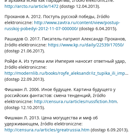
и архаика ясны как парадигмы, źródło elektroniczne:
http://arcto.ru/article/1472
(dostęp 12.04.2013).
Проханов A. 2012. Поступь русской победы, źródło
elektroniczne:
http://www.zavtra.ru/content/view/postup-
russkoj-pobedyi-2012-11-07-000000/
(dostęp 6.04.2015).
Рашидов О. 2017. Писатель-патриот Александр Проханов,
źródło elektroniczne:
https://www.kp.ru/daily/22539/17050/
(dostęp 21.06.2017).
Ройфе A. Из тупика или Империя наносит ответный удар,
źródło elektroniczne:
http://modernlib.ru/books/royfe_aleksandr/iz_tupika_ili_imperiya_nanosit_otvetniy_udar/read_1/
(dostęp 22.09.2013).
Фишман Л. 2006. Иное будущее. Картина будущегo у
российских фантастов: смена тенденций, źródło
elektroniczne:
http://censura.ru/articles/russfiction.htm
.
(dostęp 12.10.2015).
Фишман Л. 2013. Цена могущества и миф об
удерживающем, źródło elektroniczne:
http://censura.ru/articles/greatrussia.htm
(dostęp 6.09.2013).