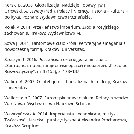
Kerski B. 2008. Globalizacja. Nadzieje i obawy, [w:] H.
Orłowski, A. Lawaty (red.), Polacy i Niemcy. Historia – kultura –
polityka, Poznań: Wydawnictwo Poznańskie.
Rojek P. 2014. Przekleństwo imperium. Źródła rosyjskiego
zachowania, Kraków: Wydawnictwo M.
Sowa J. 2011. Fantomowe ciało króla. Peryferyjne zmagania z
nowoczesną formą, Kraków: Universitas.
Szoszyn R. 2016. Российская еженедельная газета
„Завтра”как пропагандист имперской идеологии, „Przegląd
Rusycystyczny”, nr 3 (155), s. 128–137.
Walicki A. 2007. O inteligencji, liberalizmach i o Rosji, Kraków:
Universitas.
Wallerstein I. 2007. Europejski uniwersalizm. Retoryka władzy,
Warszawa: Wydawnictwo Naukowe Scholar.
Wawrzyńczak A. 2014. Imperialista, technokrata, mistyk.
Twórczość literacka i publicystyczna Aleksandra Prochanowa,
Kraków: Scriptum.