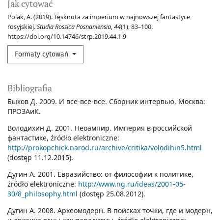
Jak cytować
Polak, A. (2019). Tęsknota za imperium w najnowszej fantastyce
rosyjskiej.
Studia Rossica Posnaniensia
,
44
(1), 83–100.
https://doi.org/10.14746/strp.2019.44.1.9
Formaty cytowań
Bibliografia
Быков Д. 2009. И всё-всё-всё. Сборник интервью, Москва:
ПРОЗАиК.
Володихин Д. 2001. Неоампир. Империя в российской
фантастике, źródło elektroniczne:
http://prokopchick.narod.ru/archive/critika/volodihin5.html
(dostęp 11.12.2015).
Дугин А. 2001. Евразийство: от философии к политике,
źródło elektroniczne:
http://www.ng.ru/ideas/2001-05-
30/8_philosophy.html
(dostęp 25.08.2012).
Дугин А. 2008. Археомодерн. В поисках точки, где и модерн,