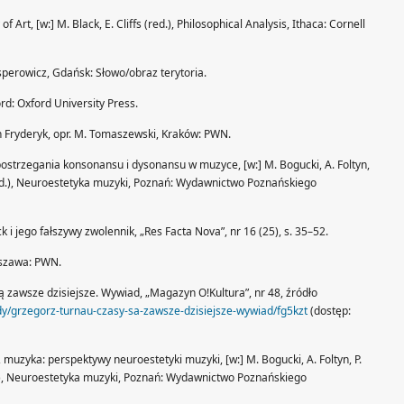
rt, [w:] M. Black, E. Cliffs (red.), Philosophical Analysis, Ithaca: Cornell
sperowicz, Gdańsk: Słowo/obraz terytoria.
d: Oxford University Press.
 Fryderyk, opr. M. Tomaszewski, Kraków: PWN.
ostrzegania konsonansu i dysonansu w muzyce, [w:] M. Bogucki, A. Foltyn,
(red.), Neuroestetyka muzyki, Poznań: Wydawnictwo Poznańskiego
 i jego fałszywy zwolennik, „Res Facta Nova”, nr 16 (25), s. 35–52.
arszawa: PWN.
ą zawsze dzisiejsze. Wywiad, „Magazyn O!Kultura”, nr 48, źródło
dy/grzegorz-turnau-czasy-sa-zawsze-dzisiejsze-wywiad/fg5kzt
(dostęp:
, muzyka: perspektywy neuroestetyki muzyki, [w:] M. Bogucki, A. Foltyn, P.
ed.), Neuroestetyka muzyki, Poznań: Wydawnictwo Poznańskiego