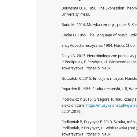
Bouwsma O. K. 1950. The Expression Theory of A
University Press.
Budd M. 2014. Muzyka i emocje, przeł. R. Ka
Cooke D. 1959. The Language of Music, Oxfor
Encyklopedia muzyczna. 1984. Hasło: Chopin
Foltyn A. 2013. Neurobiologiczne podstawy p
P. Podlipniak, P. Przybysz, H. Winiszewska 
Towarzystwa Przyjaciół Nauk.
Guczalski K. 2015. Emocje w muzyce. Hanslick
Ingarden R. 1966. Studia z estetyki, t. II, W
Piotrowicz P. 2016. Grzegorz Turnau: czasy s
elektroniczne:
https://muzyka.onet.pl/wywia
22.01.2019).
Podlipniak P., Przybysz P. 2013. Sztuka, mózg
Podlipniak, P. Przybysz, H. Winiszewska (r
Towarzystwa Przyjaciół Nauk.