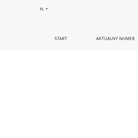
Zmień język, obecnie wybrany to:
PL
Nostalgia a muzyka
START
AKTUALNY NUMER