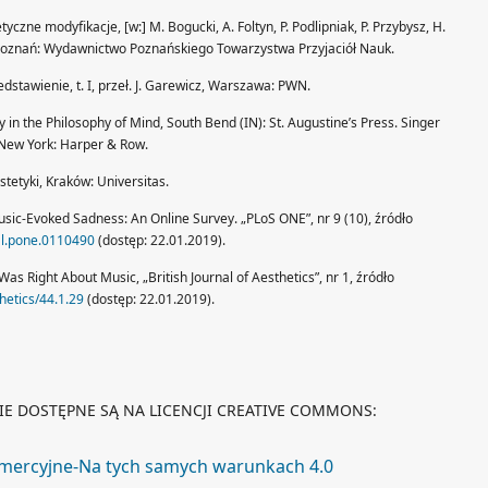
yczne modyfikacje, [w:] M. Bogucki, A. Foltyn, P. Podlipniak, P. Przybysz, H.
 Poznań: Wydawnictwo Poznańskiego Towarzystwa Przyjaciół Nauk.
dstawienie, t. I, przeł. J. Garewicz, Warszawa: PWN.
 in the Philosophy of Mind, South Bend (IN): St. Augustine’s Press. Singer
 New York: Harper & Row.
stetyki, Kraków: Universitas.
Music-Evoked Sadness: An Online Survey. „PLoS ONE”, nr 9 (10), źródło
nal.pone.0110490
(dostęp: 22.01.2019).
as Right About Music, „British Journal of Aesthetics”, nr 1, źródło
hetics/44.1.29
(dostęp: 22.01.2019).
E DOSTĘPNE SĄ NA LICENCJI CREATIVE COMMONS:
omercyjne-Na tych samych warunkach 4.0