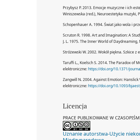
Przybysz P. 2013. Emocje muzyczne i ich estet
Winiszewska (red.), Neuroestetyka muzyki,
Schopenhauer A. 1994. Świat jako wola i prze
Scruton R. 1998. Art and Imagination: A Study
J. L. 1975. The Inner World of Daydreaming,
Stróżewski W. 2002. Wokół piękna. Szkice z e
Taruffi L., Koelsch S. 2014. The Paradox of 
elektroniczne:
https://doi.org/10.1371/jour
Zangwill N. 2004. Against Emotion: Hanslick W
elektroniczne:
https://doi.org/10.1093/bjaest
Licencja
PRACE PUBLIKOWANE W CZASOPIŚMI
Uznanie autorstwa-Użycie niek
Międzynarodowe
.