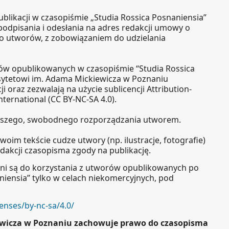
ublikacji w czasopiśmie „Studia Rossica Posnaniensia”
podpisania i odesłania na adres redakcji umowy o
 do utworów, z zobowiązaniem do udzielania
ów opublikowanych w czasopiśmie “Studia Rossica
sytetowi im. Adama Mickiewicza w Poznaniu
ji oraz zezwalają na użycie sublicencji Attribution-
ternational (CC BY-NC-SA 4.0).
lszego, swobodnego rozporządzania utworem.
woim tekście cudze utwory (np. ilustracje, fotografie)
edakcji czasopisma zgody na publikację.
ni są do korzystania z utworów opublikowanych po
niensia” tylko w celach niekomercyjnych, pod
enses/by-nc-sa/4.0/
ewicza w Poznaniu zachowuje prawo do czasopisma