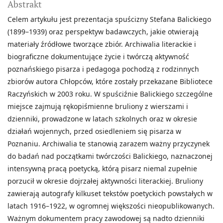
Abstrakt
Celem artykułu jest prezentacja spuścizny Stefana Balickiego
(1899–1939) oraz perspektyw badawczych, jakie otwierają
materiały źródłowe tworzące zbiór. Archiwalia literackie i
biograficzne dokumentujące życie i twórczą aktywność
poznańskiego pisarza i pedagoga pochodzą z rodzinnych
zbiorów autora Chłopców, które zostały przekazane Bibliotece
Raczyńskich w 2003 roku. W spuściźnie Balickiego szczególne
miejsce zajmują rękopiśmienne bruliony z wierszami i
dzienniki, prowadzone w latach szkolnych oraz w okresie
działań wojennych, przed osiedleniem się pisarza w
Poznaniu. Archiwalia te stanowią zarazem ważny przyczynek
do badań nad początkami twórczości Balickiego, naznaczonej
intensywną pracą poetycką, którą pisarz niemal zupełnie
porzucił w okresie dojrzałej aktywności literackiej. Bruliony
zawierają autografy kilkuset tekstów poetyckich powstałych w
latach 1916–1922, w ogromnej większości nieopublikowanych.
Ważnym dokumentem pracy zawodowej są nadto dzienniki