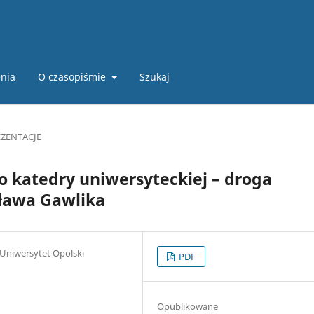
nia
O czasopiśmie
Szukaj
EZENTACJE
o katedry uniwersyteckiej – droga
ława Gawlika
 Uniwersytet Opolski
PDF
Opublikowane