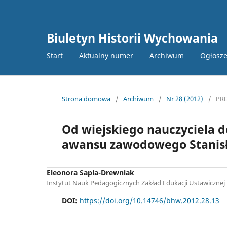
Biuletyn Historii Wychowania
Start
Aktualny numer
Archiwum
Ogłosze
Strona domowa
/
Archiwum
/
Nr 28 (2012)
/
PR
Od wiejskiego nauczyciela d
awansu zawodowego Stanis
Eleonora Sapia-Drewniak
Instytut Nauk Pedagogicznych Zakład Edukacji Ustawicznej
DOI:
https://doi.org/10.14746/bhw.2012.28.13