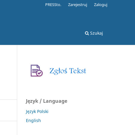
PRESSto.
Zarejestruj
Zaloguj
Szukaj
Język / Language
Język Polski
English