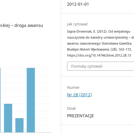
2012-01-01
Jak cytować
eckiej – droga awansu
Sapia-Drewniak, E. (2012). Od wiejskiego
nauczyciela do katedry uniwersyteckiej – 
awansu zawodowego Stanisława Gawlika.
Biuletyn Historii Wychowania
, (28), 163–172.
https://doi.org/10.14746/bhw.2012.28.13
Formaty cytowań
Numer
Nr 28 (2012)
Dział
PREZENTACJE