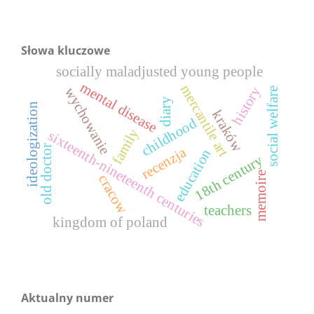
Słowa kluczowe
socially maladjusted young people
mental disease
mercantile art
history
wychowanie
social welfare
diary
ideologization
kraków
childhood
family
sixteenth-nineteenth centuries
old doctor
recenzja
education
18th century
memoire
cracow
teachers
kingdom of poland
Aktualny numer