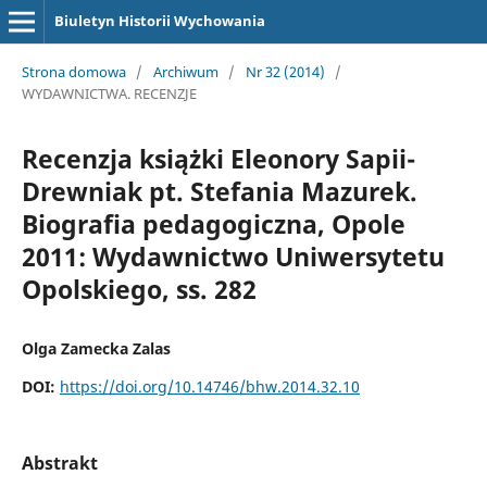
Biuletyn Historii Wychowania
Strona domowa
/
Archiwum
/
Nr 32 (2014)
/
WYDAWNICTWA. RECENZJE
Recenzja książki Eleonory Sapii-
Drewniak pt. Stefania Mazurek.
Biografia pedagogiczna, Opole
2011: Wydawnictwo Uniwersytetu
Opolskiego, ss. 282
Olga Zamecka Zalas
DOI:
https://doi.org/10.14746/bhw.2014.32.10
Abstrakt