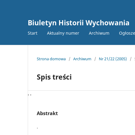
Biuletyn Historii Wychowania
Start
Aktualny numer
Archiwum
Ogłosze
Strona domowa
/
Archiwum
/
Nr 21/22 (2005)
/
Spis treści
. .
Abstrakt
.