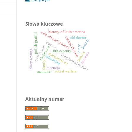
Słowa kluczowe
history of latin america
educational reforms
polish graffiti
old doctor
mental disease
history
cracow
wychowanie
diary
childhood
diary writing
18th century
kraków
teachers
mercantile art
kingdom of poland
education
family
recenzja
social welfare
memoire
Aktualny numer