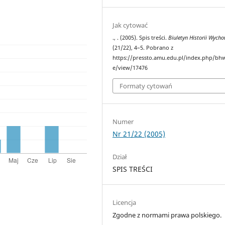
Jak cytować
., . (2005). Spis treści.
Biuletyn Historii Wych
(21/22), 4–5. Pobrano z
https://pressto.amu.edu.pl/index.php/bhw
e/view/17476
Formaty cytowań
Numer
Nr 21/22 (2005)
Dział
SPIS TREŚCI
Licencja
Zgodne z normami prawa polskiego.