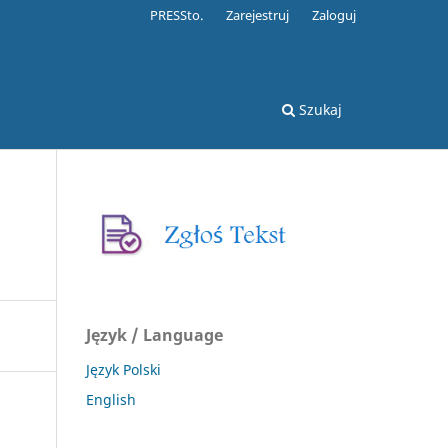
PRESSto.
Zarejestruj
Zaloguj
Szukaj
Język / Language
Język Polski
English