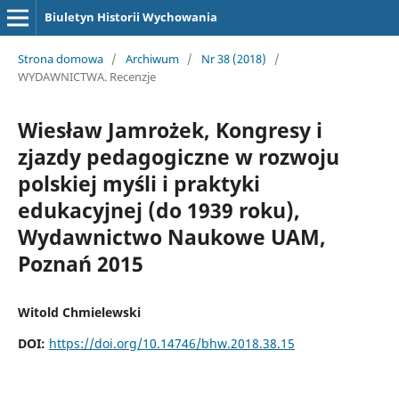
Biuletyn Historii Wychowania
Strona domowa
/
Archiwum
/
Nr 38 (2018)
/
WYDAWNICTWA. Recenzje
Wiesław Jamrożek, Kongresy i
zjazdy pedagogiczne w rozwoju
polskiej myśli i praktyki
edukacyjnej (do 1939 roku),
Wydawnictwo Naukowe UAM,
Poznań 2015
Witold Chmielewski
DOI:
https://doi.org/10.14746/bhw.2018.38.15