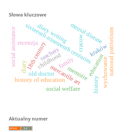
Słowa kluczowe
mental disease
sixteenth-nineteenth centuries
diary writing
social assistance
national patriotisms
cracow
recenzja
18th century
kraków
teachers
childhood
education
family
wychowanie
diary
mercantile art
memoire
old doctor
history
history of education
social welfare
Aktualny numer