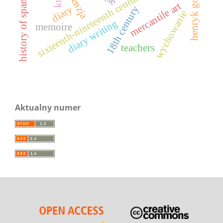
history of spanish empire
henryk goldszmit
recenzja
sixteenth-nineteenth centuries
mercantile art
diary
18th century
wychowanie
diary writing
memoire
teachers
Aktualny numer