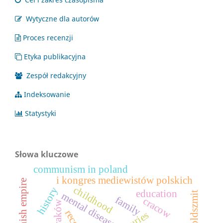
Wytyczne dla autorów
Proces recenzji
Etyka publikacyjna
Zespół redakcyjny
Indeksowanie
Statystyki
Słowa kluczowe
communism in poland
i kongres mediewistów polskich
childhood
history
education
mental disease
family
cracow
kraków