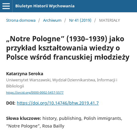
Biuletyn Historii Wychowania
Strona domowa
/
Archiwum
/
Nr 41 (2019)
/
MATERIAŁY
„Notre Pologne” (1930–1939) jako
przykład kształtowania wiedzy o
Polsce wśród francuskiej młodzieży
Katarzyna Seroka
Uniwersytet Warszawski, Wydział Dziennikarstwa, Informacji i
Bibliologii
https://orcid.org/0000-0002-5457-5577
DOI:
https://doi.org/10.14746/bhw.2019.41.7
Słowa kluczowe:
history, publishing, Polish immigrants,
“Notre Pologne”, Rosa Bailly