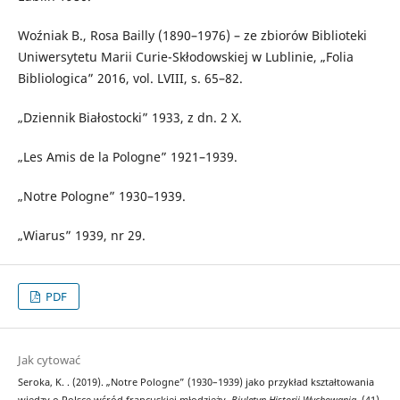
Woźniak B., Rosa Bailly (1890–1976) – ze zbiorów Biblioteki
Uniwersytetu Marii Curie-Skłodowskiej w Lublinie, „Folia
Bibliologica” 2016, vol. LVIII, s. 65–82.
„Dziennik Białostocki” 1933, z dn. 2 X.
„Les Amis de la Pologne” 1921–1939.
„Notre Pologne” 1930–1939.
„Wiarus” 1939, nr 29.
PDF
Jak cytować
Seroka, K. . (2019). „Notre Pologne” (1930–1939) jako przykład kształtowania
wiedzy o Polsce wśród francuskiej młodzieży.
Biuletyn Historii Wychowania
, (41),