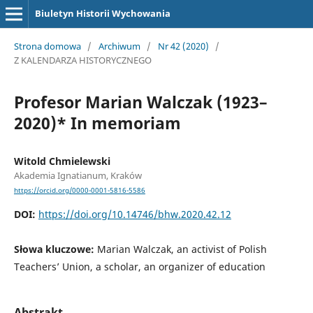
Biuletyn Historii Wychowania
Strona domowa
/
Archiwum
/
Nr 42 (2020)
/
Z KALENDARZA HISTORYCZNEGO
Profesor Marian Walczak (1923–
2020)* In memoriam
Witold Chmielewski
Akademia Ignatianum, Kraków
https://orcid.org/0000-0001-5816-5586
DOI:
https://doi.org/10.14746/bhw.2020.42.12
Słowa kluczowe:
Marian Walczak, an activist of Polish
Teachers’ Union, a scholar, an organizer of education
Abstrakt