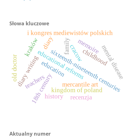
Słowa kluczowe
i kongres mediewistów polskich
diary
kraków
memoire
family
cracow
mental disease
childhood
sixteenth-nineteenth centuries
educational reforms
diary writing
old doctor
education
18th century
teachers
mercantile art
kingdom of poland
history
recenzja
Aktualny numer