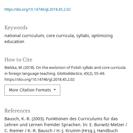
https://doi.org/10.14746/gl.2018.45.2.02
Keywords
national curriculum
core curricula
syllabi
optimizing
education
How to Cite
Bielska, M. (2018). On the evolution of Polish syllabi and core curricula
in foreign language teaching.
Glottodidactica
,
45
(2), 55–69.
https://doi.org/10.14746/gl.2018.45.2.02
More Citation Formats
References
Bausch, K.-R. (2003). Funktionen des Curriculums für das
Lehren und Lernen fremder Sprachen. In: E. Burwitz-Melzer /
C. Riemer / K.-R. Bausch / H.-J. Krumm (Hrsg.), Handbuch