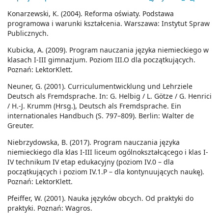
Konarzewski, K. (2004). Reforma oświaty. Podstawa
programowa i warunki kształcenia. Warszawa: Instytut Spraw
Publicznych.
Kubicka, A. (2009). Program nauczania języka niemieckiego w
klasach I-III gimnazjum. Poziom III.O dla początkujących.
Poznań: LektorKlett.
Neuner, G. (2001). Curriculumentwicklung und Lehrziele
Deutsch als Fremdsprache. In: G. Helbig / L. Götze / G. Henrici
/ H.-J. Krumm (Hrsg.), Deutsch als Fremdsprache. Ein
internationales Handbuch (S. 797–809). Berlin: Walter de
Greuter.
Niebrzydowska, B. (2017). Program nauczania języka
niemieckiego dla klas I-III liceum ogólnokształcącego i klas I-
IV technikum IV etap edukacyjny (poziom IV.0 – dla
początkujących i poziom IV.1.P – dla kontynuujących naukę).
Poznań: LektorKlett.
Pfeiffer, W. (2001). Nauka języków obcych. Od praktyki do
praktyki. Poznań: Wagros.