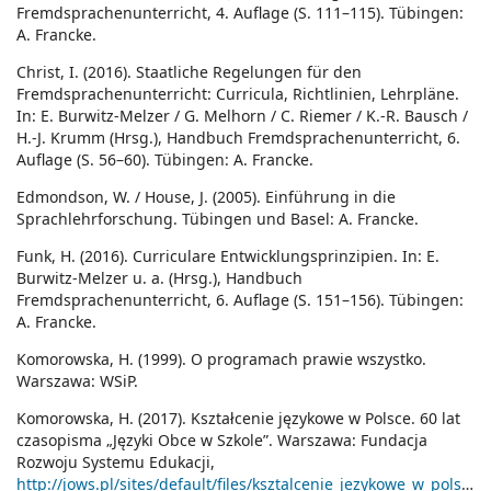
Fremdsprachenunterricht, 4. Auflage (S. 111–115). Tübingen:
A. Francke.
Christ, I. (2016). Staatliche Regelungen für den
Fremdsprachenunterricht: Curricula, Richtlinien, Lehrpläne.
In: E. Burwitz-Melzer / G. Melhorn / C. Riemer / K.-R. Bausch /
H.-J. Krumm (Hrsg.), Handbuch Fremdsprachenunterricht, 6.
Auflage (S. 56–60). Tübingen: A. Francke.
Edmondson, W. / House, J. (2005). Einführung in die
Sprachlehrforschung. Tübingen und Basel: A. Francke.
Funk, H. (2016). Curriculare Entwicklungsprinzipien. In: E.
Burwitz-Melzer u. a. (Hrsg.), Handbuch
Fremdsprachenunterricht, 6. Auflage (S. 151–156). Tübingen:
A. Francke.
Komorowska, H. (1999). O programach prawie wszystko.
Warszawa: WSiP.
Komorowska, H. (2017). Kształcenie językowe w Polsce. 60 lat
czasopisma „Języki Obce w Szkole”. Warszawa: Fundacja
Rozwoju Systemu Edukacji,
http://jows.pl/sites/default/files/ksztalcenie_jezykowe_w_polsce_www.pdf