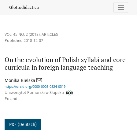
On the evolution of Polish syllabi and core curricula in foreign
Glottodidactica
VOL. 45 NO. 2 (2018)
,
ARTICLES
Published 2018-12-07
On the evolution of Polish syllabi and core
curricula in foreign language teaching
Monika Bielska
https://orcid.org/0000-0003-0824-0319
Uniwersytet Pomorski w Słupsku
Poland
PDF (Deutsch)