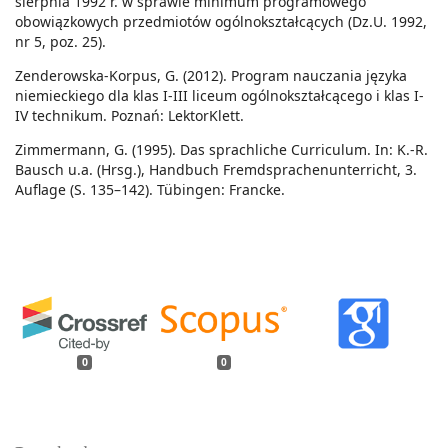
sierpnia 1992 r. w sprawie minimum programowego
obowiązkowych przedmiotów ogólnokształcących (Dz.U. 1992,
nr 5, poz. 25).
Zenderowska-Korpus, G. (2012). Program nauczania języka
niemieckiego dla klas I-III liceum ogólnokształcącego i klas I-
IV technikum. Poznań: LektorKlett.
Zimmermann, G. (1995). Das sprachliche Curriculum. In: K.-R.
Bausch u.a. (Hrsg.), Handbuch Fremdsprachenunterricht, 3.
Auflage (S. 135–142). Tübingen: Francke.
0
0