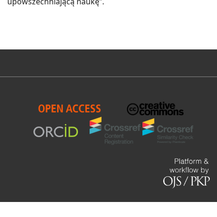
upowszechniającą naukę”.