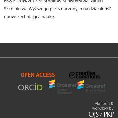
662/P-DUN/2017 ze środków Ministerstwa Nauki i
Szkolnictwa Wyższego przeznaczonych na działalność
upowszechniającą naukę.