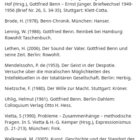
Hof (Hrsg.), Gottfried Benn – Ernst Jünger. Briefwechsel 1949-
1956 (Brief Nr. 26, S. 34-35). Stuttgart: Klett-Cotta.
Brode, H. (1978). Benn-Chronik. München: Hanser.
Lennig, W. (1986). Gottfried Benn. Reinbek bei Hamburg:
Rowohlt Taschenbuch.
Lethen, H. (2006). Der Sound der Väter. Gottfried Benn und
seine Zeit. Berlin: Rowohlt.
Mendelssohn, P. de (1953). Der Geist in der Despotie.
Versuche über die moralischen Möglichkeiten des
Intellektuellen in der totalitären Gesellschaft. Berlin: Herbig.
Nietzsche, F. (1980). Der Wille zur Macht. Stuttgart: Kröner.
Uhlig, Helmut (1961). Gottfried Benn. Berlin-Dahlem:
Colloquium Verlag Otto H. Hess.
Vietta, S (1990). Probleme – Zusammenhänge – methodische
Fragen. In S. Vietta & H.-G. Kemper (Hrsg.), Expressionismus
(S. 21-213). München: Fink.
Walkowiak, M. (2005). Kunst, Geschichte und der Standort des