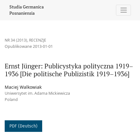
Ernst Jünger: Publicystyka polityczna 1919–1936 [Die politische P
Studia Germanica
Posnaniensia
NR 34 (2013)
,
RECENZJE
Opublikowane 2013-01-01
Ernst Jünger: Publicystyka polityczna 1919–
1936 [Die politische Publizistik 1919–1936]
Maciej Walkowiak
Uniwersytet im. Adama Mickiewicza
Poland
PDF (Deutsch)