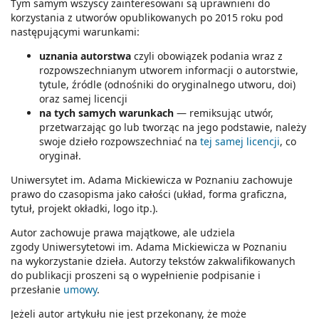
Tym samym wszyscy zainteresowani są uprawnieni do
korzystania z utworów opublikowanych po 2015 roku pod
następującymi warunkami:
uznania autorstwa
czyli obowiązek podania wraz z
rozpowszechnianym utworem informacji o autorstwie,
tytule, źródle (odnośniki do oryginalnego utworu, doi)
oraz samej licencji
na tych samych warunkach
— remiksując utwór,
przetwarzając go lub tworząc na jego podstawie, należy
swoje dzieło rozpowszechniać na
tej samej licencji
, co
oryginał.
Uniwersytet im. Adama Mickiewicza w Poznaniu zachowuje
prawo do czasopisma jako całości (układ, forma graficzna,
tytuł, projekt okładki, logo itp.).
Autor zachowuje prawa majątkowe, ale udziela
zgody Uniwersytetowi im. Adama Mickiewicza w Poznaniu
na wykorzystanie dzieła. Autorzy tekstów zakwalifikowanych
do publikacji proszeni są o wypełnienie podpisanie i
przesłanie
umowy
.
Jeżeli autor artykułu nie jest przekonany, że może