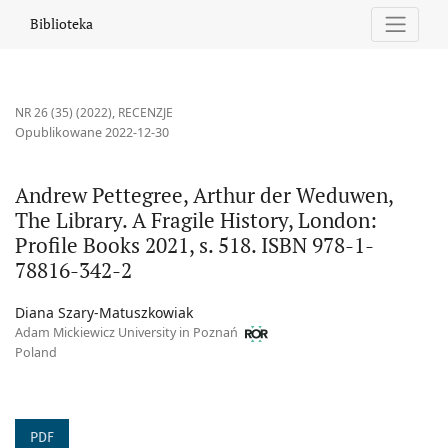
Andrew Pettegree, Arthur der Weduwen, The Library. A Fragile Hi
Biblioteka
NR 26 (35) (2022)
,
RECENZJE
Opublikowane 2022-12-30
Andrew Pettegree, Arthur der Weduwen,
The Library. A Fragile History, London:
Profile Books 2021, s. 518. ISBN 978-1-
78816-342-2
Diana Szary-Matuszkowiak
Adam Mickiewicz University in Poznań
Poland
PDF