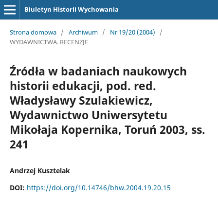
Biuletyn Historii Wychowania
Strona domowa
/
Archiwum
/
Nr 19/20 (2004)
/
WYDAWNICTWA. RECENZJE
Źródła w badaniach naukowych
historii edukacji, pod. red.
Władysławy Szulakiewicz,
Wydawnictwo Uniwersytetu
Mikołaja Kopernika, Toruń 2003, ss.
241
Andrzej Kusztelak
DOI:
https://doi.org/10.14746/bhw.2004.19.20.15