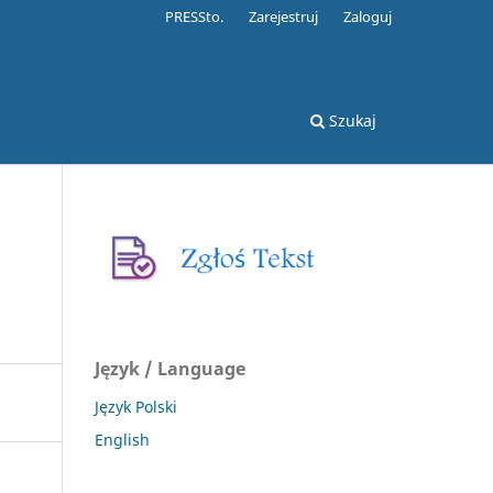
PRESSto.
Zarejestruj
Zaloguj
Szukaj
Język / Language
Język Polski
English