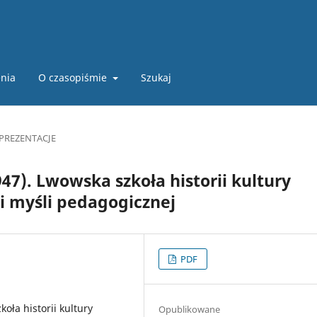
nia
O czasopiśmie
Szukaj
PREZENTACJE
47). Lwowska szkoła historii kultury
i myśli pedagogicznej
PDF
oła historii kultury
Opublikowane