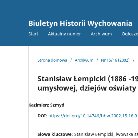
Biuletyn Historii Wychowania
Start
Aktualny numer
Archiwum
Ogłosze
Strona domowa
/
Archiwum
/
Nr 15/16 (2002)
/
Stanisław Łempicki (1886 -19
umysłowej, dziejów oświaty 
Kazimierz Szmyd
DOI:
https://doi.org/10.14746/bhw.2002.15.16.9
Słowa kluczowe:
Stanisław Łempicki, lwowska szk