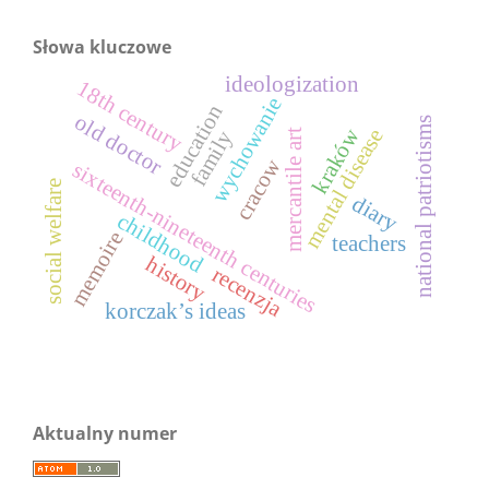
Słowa kluczowe
ideologization
18th century
wychowanie
education
old doctor
national patriotisms
kraków
mental disease
mercantile art
family
cracow
sixteenth-nineteenth centuries
social welfare
diary
childhood
memoire
teachers
history
recenzja
korczak’s ideas
Aktualny numer