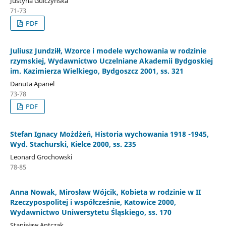
Justyna Gulczyńska
71-73
PDF
Juliusz Jundziłł, Wzorce i modele wychowania w rodzinie
rzymskiej, Wydawnictwo Uczelniane Akademii Bydgoskiej
im. Kazimierza Wielkiego, Bydgoszcz 2001, ss. 321
Danuta Apanel
73-78
PDF
Stefan Ignacy Możdżeń, Historia wychowania 1918 -1945,
Wyd. Stachurski, Kielce 2000, ss. 235
Leonard Grochowski
78-85
Anna Nowak, Mirosław Wójcik, Kobieta w rodzinie w II
Rzeczypospolitej i współcześnie, Katowice 2000,
Wydawnictwo Uniwersytetu Śląskiego, ss. 170
Stanisław Antczak