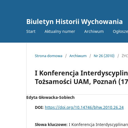
Biuletyn Historii Wychowania
Start
Aktualny numer
Archiwum
Ogłosze
Strona domowa
/
Archiwum
/
Nr 26 (2010)
/
ŻY
I Konferencja Interdyscypli
Tożsamości UAM, Poznań (17
Edyta Głowacka-Sobiech
DOI:
https://doi.org/10.14746/bhw.2010.26.24
Słowa kluczowe:
I Konferencja Interdyscyplina