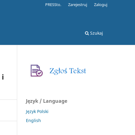
PRESSto.
Zarejestruj
Zaloguj
Szukaj
 i
Język / Language
Język Polski
English