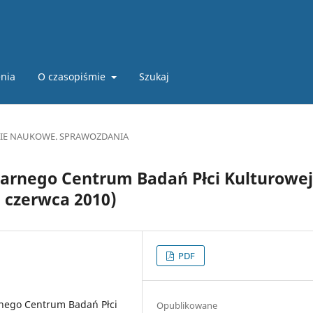
nia
O czasopiśmie
Szukaj
CIE NAUKOWE. SPRAWOZDANIA
narnego Centrum Badań Płci Kulturowej
 czerwca 2010)
PDF
rnego Centrum Badań Płci
Opublikowane