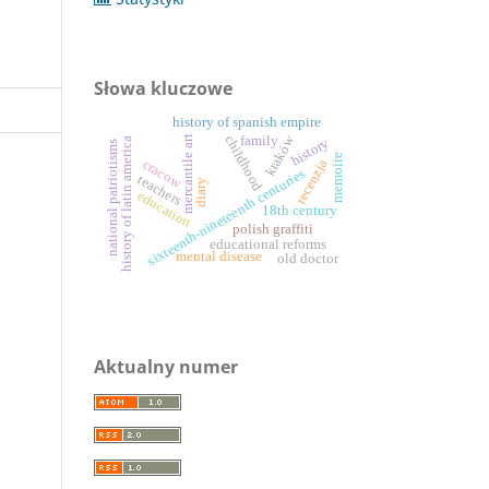
Słowa kluczowe
history of spanish empire
kraków
mercantile art
childhood
family
history
history of latin america
national patriotisms
memoire
recenzja
cracow
sixteenth-nineteenth centuries
teachers
diary
education
18th century
polish graffiti
educational reforms
mental disease
old doctor
Aktualny numer