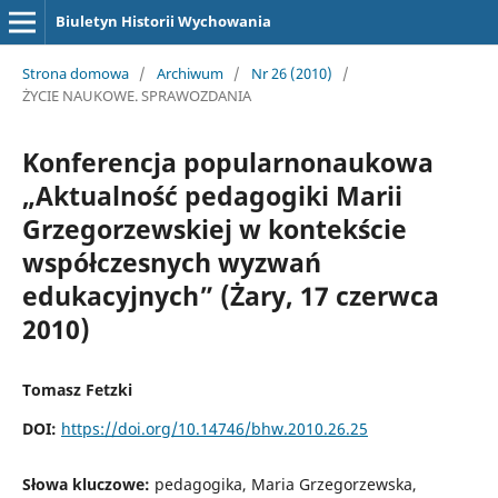
Biuletyn Historii Wychowania
Strona domowa
/
Archiwum
/
Nr 26 (2010)
/
ŻYCIE NAUKOWE. SPRAWOZDANIA
Konferencja popularnonaukowa
„Aktualność pedagogiki Marii
Grzegorzewskiej w kontekście
współczesnych wyzwań
edukacyjnych” (Żary, 17 czerwca
2010)
Tomasz Fetzki
DOI:
https://doi.org/10.14746/bhw.2010.26.25
Słowa kluczowe:
pedagogika, Maria Grzegorzewska,