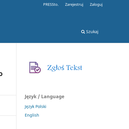
PRESSto.
Zarejestruj
Zaloguj
Szukaj
o
Język / Language
Język Polski
English