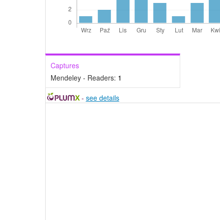
Captures
Mendeley - Readers:
1
-
see details