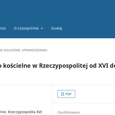
nia
O czasopiśmie
Szukaj
CIE NAUKOWE. SPRAWOZDANIA
o kościelne w Rzeczypospolitej od XVI d
PDF
elne, Rzeczypospolita XVI
Opublikowane