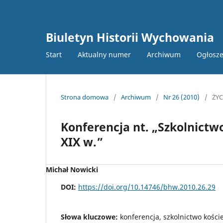
Biuletyn Historii Wychowania
Start
Aktualny numer
Archiwum
Ogłosze
Strona domowa
/
Archiwum
/
Nr 26 (2010)
/
ŻY
Konferencja nt. „Szkolnictw
XIX w.”
Michał Nowicki
DOI:
https://doi.org/10.14746/bhw.2010.26.29
Słowa kluczowe:
konferencja, szkolnictwo kości