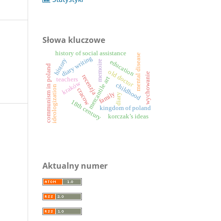
Słowa kluczowe
history of social assistance
mental disease
diary writing
history
education
memoire
communism in poland
old doctor
wychowanie
recenzja
mercantile art
teachers
kraków
childhood
ideologization
cracow
family
diary
18th century
kingdom of poland
korczak’s ideas
Aktualny numer