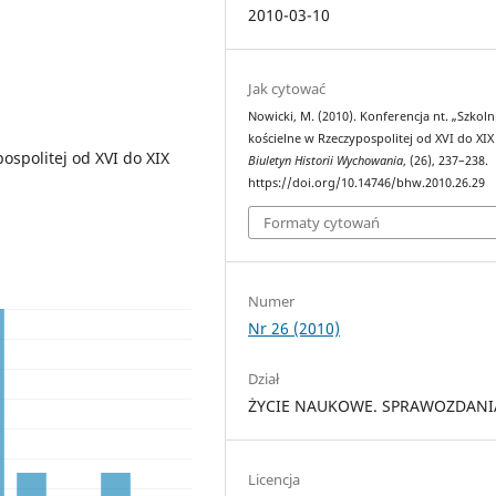
2010-03-10
Jak cytować
Nowicki, M. (2010). Konferencja nt. „Szkol
kościelne w Rzeczypospolitej od XVI do XIX
ospolitej od XVI do XIX
Biuletyn Historii Wychowania
, (26), 237–238.
https://doi.org/10.14746/bhw.2010.26.29
Formaty cytowań
Numer
Nr 26 (2010)
Dział
ŻYCIE NAUKOWE. SPRAWOZDANI
Licencja