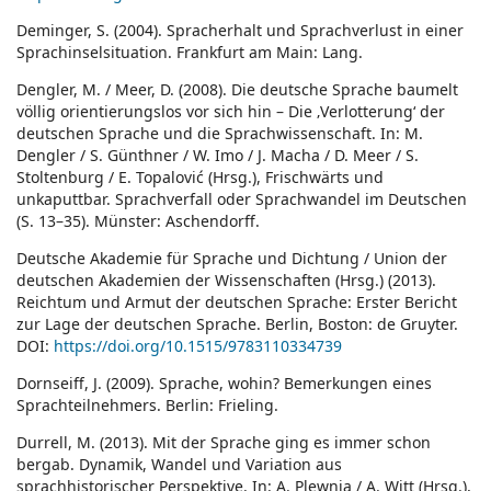
Deminger, S. (2004). Spracherhalt und Sprachverlust in einer
Sprachinselsituation. Frankfurt am Main: Lang.
Dengler, M. / Meer, D. (2008). Die deutsche Sprache baumelt
völlig orientierungslos vor sich hin – Die ‚Verlotterung‘ der
deutschen Sprache und die Sprachwissenschaft. In: M.
Dengler / S. Günthner / W. Imo / J. Macha / D. Meer / S.
Stoltenburg / E. Topalović (Hrsg.), Frischwärts und
unkaputtbar. Sprachverfall oder Sprachwandel im Deutschen
(S. 13–35). Münster: Aschendorff.
Deutsche Akademie für Sprache und Dichtung / Union der
deutschen Akademien der Wissenschaften (Hrsg.) (2013).
Reichtum und Armut der deutschen Sprache: Erster Bericht
zur Lage der deutschen Sprache. Berlin, Boston: de Gruyter.
DOI:
https://doi.org/10.1515/9783110334739
Dornseiff, J. (2009). Sprache, wohin? Bemerkungen eines
Sprachteilnehmers. Berlin: Frieling.
Durrell, M. (2013). Mit der Sprache ging es immer schon
bergab. Dynamik, Wandel und Variation aus
sprachhistorischer Perspektive. In: A. Plewnia / A. Witt (Hrsg.),