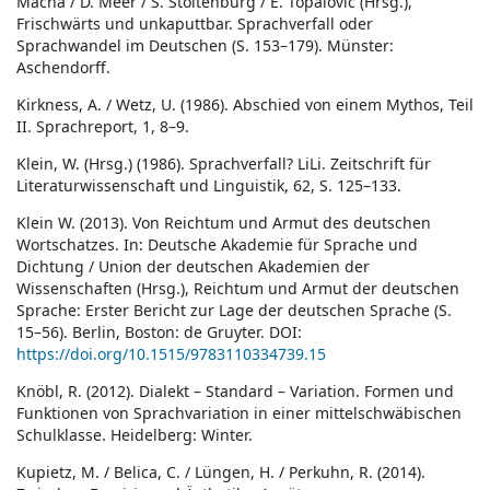
Macha / D. Meer / S. Stoltenburg / E. Topalović (Hrsg.),
Frischwärts und unkaputtbar. Sprachverfall oder
Sprachwandel im Deutschen (S. 153–179). Münster:
Aschendorff.
Kirkness, A. / Wetz, U. (1986). Abschied von einem Mythos, Teil
II. Sprachreport, 1, 8–9.
Klein, W. (Hrsg.) (1986). Sprachverfall? LiLi. Zeitschrift für
Literaturwissenschaft und Linguistik, 62, S. 125–133.
Klein W. (2013). Von Reichtum und Armut des deutschen
Wortschatzes. In: Deutsche Akademie für Sprache und
Dichtung / Union der deutschen Akademien der
Wissenschaften (Hrsg.), Reichtum und Armut der deutschen
Sprache: Erster Bericht zur Lage der deutschen Sprache (S.
15–56). Berlin, Boston: de Gruyter. DOI:
https://doi.org/10.1515/9783110334739.15
Knöbl, R. (2012). Dialekt – Standard – Variation. Formen und
Funktionen von Sprachvariation in einer mittelschwäbischen
Schulklasse. Heidelberg: Winter.
Kupietz, M. / Belica, C. / Lüngen, H. / Perkuhn, R. (2014).