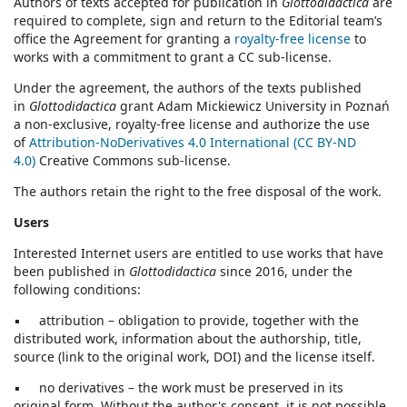
Authors of texts accepted for publication in
Glottodidactica
are
required to complete, sign and return to the Editorial team’s
office the Agreement for granting a
royalty-free license
to
works with a commitment to grant a CC sub-license.
Under the agreement, the authors of the texts published
in
Glottodidactica
grant Adam Mickiewicz University in Poznań
a non-exclusive, royalty-free license and authorize the use
of
Attribution-NoDerivatives 4.0 International (CC BY-ND
4.0)
Creative Commons sub-license.
The authors retain the right to the free disposal of the work.
Users
Interested Internet users are entitled to use works that have
been published in
Glottodidactica
since 2016, under the
following conditions:
▪ attribution – obligation to provide, together with the
distributed work, information about the authorship, title,
source (link to the original work, DOI) and the license itself.
▪ no derivatives – the work must be preserved in its
original form. Without the author's consent, it is not possible