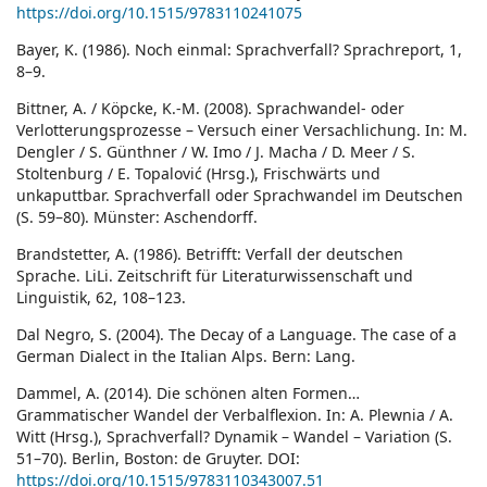
https://doi.org/10.1515/9783110241075
Bayer, K. (1986). Noch einmal: Sprachverfall? Sprachreport, 1,
8–9.
Bittner, A. / Köpcke, K.-M. (2008). Sprachwandel- oder
Verlotterungsprozesse – Versuch einer Versachlichung. In: M.
Dengler / S. Günthner / W. Imo / J. Macha / D. Meer / S.
Stoltenburg / E. Topalović (Hrsg.), Frischwärts und
unkaputtbar. Sprachverfall oder Sprachwandel im Deutschen
(S. 59–80). Münster: Aschendorff.
Brandstetter, A. (1986). Betrifft: Verfall der deutschen
Sprache. LiLi. Zeitschrift für Literaturwissenschaft und
Linguistik, 62, 108–123.
Dal Negro, S. (2004). The Decay of a Language. The case of a
German Dialect in the Italian Alps. Bern: Lang.
Dammel, A. (2014). Die schönen alten Formen…
Grammatischer Wandel der Verbalflexion. In: A. Plewnia / A.
Witt (Hrsg.), Sprachverfall? Dynamik – Wandel – Variation (S.
51–70). Berlin, Boston: de Gruyter. DOI:
https://doi.org/10.1515/9783110343007.51