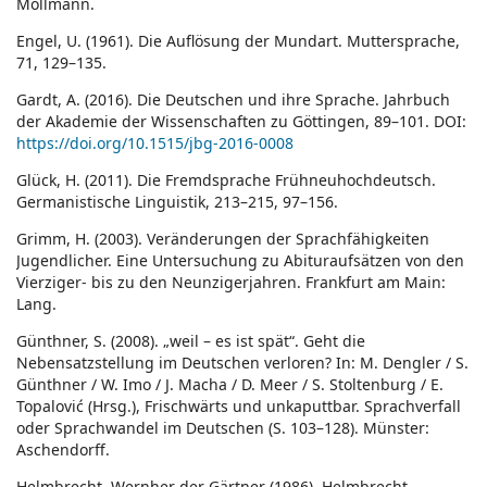
Möllmann.
Engel, U. (1961). Die Auflösung der Mundart. Muttersprache,
71, 129–135.
Gardt, A. (2016). Die Deutschen und ihre Sprache. Jahrbuch
der Akademie der Wissenschaften zu Göttingen, 89–101. DOI:
https://doi.org/10.1515/jbg-2016-0008
Glück, H. (2011). Die Fremdsprache Frühneuhochdeutsch.
Germanistische Linguistik, 213–215, 97–156.
Grimm, H. (2003). Veränderungen der Sprachfähigkeiten
Jugendlicher. Eine Untersuchung zu Abituraufsätzen von den
Vierziger- bis zu den Neunzigerjahren. Frankfurt am Main:
Lang.
Günthner, S. (2008). „weil – es ist spät“. Geht die
Nebensatzstellung im Deutschen verloren? In: M. Dengler / S.
Günthner / W. Imo / J. Macha / D. Meer / S. Stoltenburg / E.
Topalović (Hrsg.), Frischwärts und unkaputtbar. Sprachverfall
oder Sprachwandel im Deutschen (S. 103–128). Münster:
Aschendorff.
Helmbrecht. Wernher der Gärtner (1986). Helmbrecht.