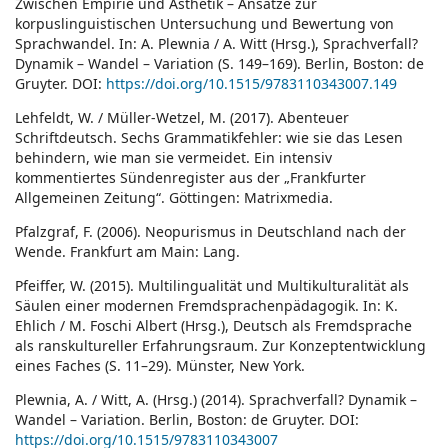
Zwischen Empirie und Ästhetik – Ansätze zur
korpuslinguistischen Untersuchung und Bewertung von
Sprachwandel. In: A. Plewnia / A. Witt (Hrsg.), Sprachverfall?
Dynamik – Wandel – Variation (S. 149–169). Berlin, Boston: de
Gruyter. DOI:
https://doi.org/10.1515/9783110343007.149
Lehfeldt, W. / Müller-Wetzel, M. (2017). Abenteuer
Schriftdeutsch. Sechs Grammatikfehler: wie sie das Lesen
behindern, wie man sie vermeidet. Ein intensiv
kommentiertes Sündenregister aus der „Frankfurter
Allgemeinen Zeitung“. Göttingen: Matrixmedia.
Pfalzgraf, F. (2006). Neopurismus in Deutschland nach der
Wende. Frankfurt am Main: Lang.
Pfeiffer, W. (2015). Multilingualität und Multikulturalität als
Säulen einer modernen Fremdsprachenpädagogik. In: K.
Ehlich / M. Foschi Albert (Hrsg.), Deutsch als Fremdsprache
als ranskultureller Erfahrungsraum. Zur Konzeptentwicklung
eines Faches (S. 11–29). Münster, New York.
Plewnia, A. / Witt, A. (Hrsg.) (2014). Sprachverfall? Dynamik –
Wandel – Variation. Berlin, Boston: de Gruyter. DOI:
https://doi.org/10.1515/9783110343007