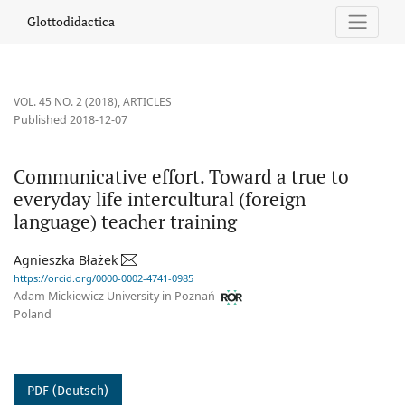
Communicative effort. Toward a true to everyday life intercultur
Glottodidactica
VOL. 45 NO. 2 (2018)
,
ARTICLES
Published 2018-12-07
Communicative effort. Toward a true to
everyday life intercultural (foreign
language) teacher training
Agnieszka Błażek
https://orcid.org/0000-0002-4741-0985
Adam Mickiewicz University in Poznań
Poland
PDF (Deutsch)