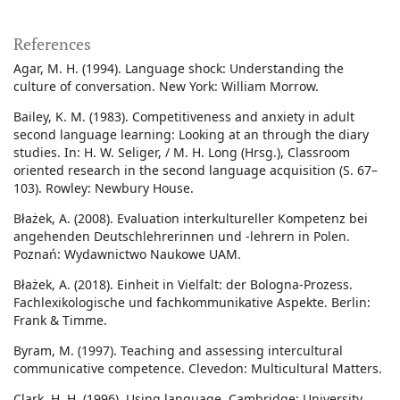
References
Agar, M. H. (1994). Language shock: Understanding the
culture of conversation. New York: William Morrow.
Bailey, K. M. (1983). Competitiveness and anxiety in adult
second language learning: Looking at an through the diary
studies. In: H. W. Seliger, / M. H. Long (Hrsg.), Classroom
oriented research in the second language acquisition (S. 67–
103). Rowley: Newbury House.
Błażek, A. (2008). Evaluation interkultureller Kompetenz bei
angehenden Deutschlehrerinnen und -lehrern in Polen.
Poznań: Wydawnictwo Naukowe UAM.
Błażek, A. (2018). Einheit in Vielfalt: der Bologna-Prozess.
Fachlexikologische und fachkommunikative Aspekte. Berlin:
Frank & Timme.
Byram, M. (1997). Teaching and assessing intercultural
communicative competence. Clevedon: Multicultural Matters.
Clark, H. H. (1996). Using language. Cambridge: University