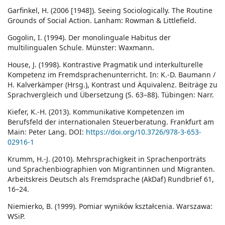
Garfinkel, H. (2006 [1948]). Seeing Sociologically. The Routine
Grounds of Social Action. Lanham: Rowman & Littlefield.
Gogolin, I. (1994). Der monolinguale Habitus der
multilingualen Schule. Münster: Waxmann.
House, J. (1998). Kontrastive Pragmatik und interkulturelle
Kompetenz im Fremdsprachenunterricht. In: K.-D. Baumann /
H. Kalverkämper (Hrsg.), Kontrast und Äquivalenz. Beiträge zu
Sprachvergleich und Übersetzung (S. 63–88). Tübingen: Narr.
Kiefer, K.-H. (2013). Kommunikative Kompetenzen im
Berufsfeld der internationalen Steuerberatung. Frankfurt am
Main: Peter Lang. DOI:
https://doi.org/10.3726/978-3-653-
02916-1
Krumm, H.-J. (2010). Mehrsprachigkeit in Sprachenporträts
und Sprachenbiographien von Migrantinnen und Migranten.
Arbeitskreis Deutsch als Fremdsprache (AkDaf) Rundbrief 61,
16–24.
Niemierko, B. (1999). Pomiar wyników kształcenia. Warszawa:
WSiP.