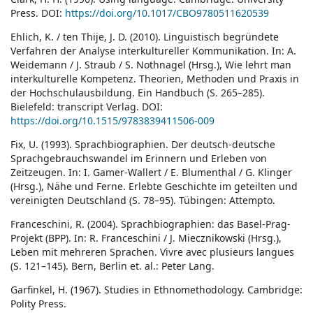
Press. DOI:
https://doi.org/10.1017/CBO9780511620539
Ehlich, K. / ten Thije, J. D. (2010). Linguistisch begründete
Verfahren der Analyse interkultureller Kommunikation. In: A.
Weidemann / J. Straub / S. Nothnagel (Hrsg.), Wie lehrt man
interkulturelle Kompetenz. Theorien, Methoden und Praxis in
der Hochschulausbildung. Ein Handbuch (S. 265–285).
Bielefeld: transcript Verlag. DOI:
https://doi.org/10.1515/9783839411506-009
Fix, U. (1993). Sprachbiographien. Der deutsch-deutsche
Sprachgebrauchswandel im Erinnern und Erleben von
Zeitzeugen. In: I. Gamer-Wallert / E. Blumenthal / G. Klinger
(Hrsg.), Nähe und Ferne. Erlebte Geschichte im geteilten und
vereinigten Deutschland (S. 78–95). Tübingen: Attempto.
Franceschini, R. (2004). Sprachbiographien: das Basel-Prag-
Projekt (BPP). In: R. Franceschini / J. Miecznikowski (Hrsg.),
Leben mit mehreren Sprachen. Vivre avec plusieurs langues
(S. 121–145). Bern, Berlin et. al.: Peter Lang.
Garfinkel, H. (1967). Studies in Ethnomethodology. Cambridge:
Polity Press.