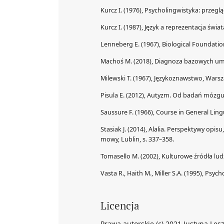
Kurcz I. (1976), Psycholingwistyka: prz
Kurcz I. (1987), Język a reprezentacja świ
Lenneberg E. (1967), Biological Foundati
Machoś M. (2018), Diagnoza bazowych umi
Milewski T. (1967), Językoznawstwo, Wars
Pisula E. (2012), Autyzm. Od badań mózgu
Saussure F. (1966), Course in General Ling
Stasiak J. (2014), Alalia. Perspektywy opis
mowy, Lublin, s. 337–358.
Tomasello M. (2002), Kulturowe źródła l
Vasta R., Haith M., Miller S.A. (1995), Psy
Licencja
Prawa autorskie (c) 2021 Justyna Les