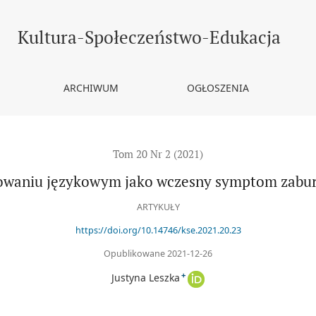
czesny symptom zaburzeń w rozwoju dziecka1
Kultura-Społeczeństwo-Edukacja
ARCHIWUM
OGŁOSZENIA
Tom 20 Nr 2 (2021)
owaniu językowym jako wczesny symptom zabur
ARTYKUŁY
https://doi.org/10.14746/kse.2021.20.23
Opublikowane 2021-12-26
+
Justyna Leszka