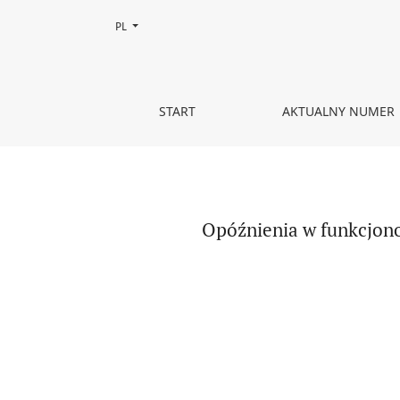
Zmień język, obecnie wybrany to:
PL
Opóźnienia w funkcjonowaniu językowym jako w
START
AKTUALNY NUMER
Opóźnienia w funkcjon