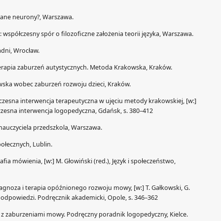
trzane neurony?, Warszawa.
: współczesny spór o filozoficzne założenia teorii języka, Warszawa.
adni, Wrocław.
 terapia zaburzeń autystycznych. Metoda Krakowska, Kraków.
wska wobec zaburzeń rozwoju dzieci, Kraków.
Wczesna interwencja terapeutyczna w ujęciu metody krakowskiej, [w:]
Wczesna interwencja logopedyczna, Gdańsk, s. 380–412
auczyciela przedszkola, Warszawa.
połecznych, Lublin.
fia mówienia, [w:] M. Głowiński (red.), Język i społeczeństwo,
Diagnoza i terapia opóźnionego rozwoju mowy, [w:] T. Gałkowski, G.
i odpowiedzi. Podręcznik akademicki, Opole, s. 346–362
z zaburzeniami mowy. Podręczny poradnik logopedyczny, Kielce.