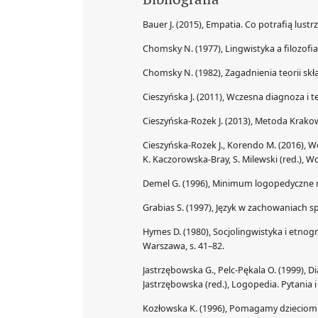
Bauer J. (2015), Empatia. Co potrafią lus
Chomsky N. (1977), Lingwistyka a filozofia
Chomsky N. (1982), Zagadnienia teorii skł
Cieszyńska J. (2011), Wczesna diagnoza i
Cieszyńska-Rożek J. (2013), Metoda Krako
Cieszyńska-Rożek J., Korendo M. (2016), 
K. Kaczorowska-Bray, S. Milewski (red.), 
Demel G. (1996), Minimum logopedyczne n
Grabias S. (1997), Język w zachowaniach s
Hymes D. (1980), Socjolingwistyka i etnogra
Warszawa, s. 41–82.
Jastrzębowska G., Pelc-Pękala O. (1999), 
Jastrzębowska (red.), Logopedia. Pytania 
Kozłowska K. (1996), Pomagamy dzieciom 