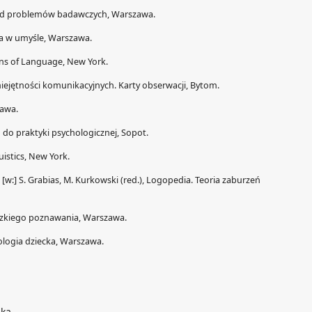
egląd problemów badawczych, Warszawa.
ata w umyśle, Warszawa.
ons of Language, New York.
ejętności komunikacyjnych. Karty obserwacji, Bytom.
zawa.
 do praktyki psychologicznej, Sopot.
uistics, New York.
u, [w:] S. Grabias, M. Kurkowski (red.), Logopedia. Teoria zaburzeń
udzkiego poznawania, Warszawa.
chologia dziecka, Warszawa.
zka