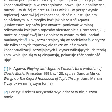
konceptualizacje, a w szczególności nowe ujęcia analityczne
muzyki – w dużej mierze XX i XXI wieku - w perspektywie
topicznej. Stanowi jej rekonesans, choć nie jest ujęciem
całościowym. Nie mógłby być; jak pisze Kofi Agawu
„Uniwersum Toposów jest otwarte, ponieważ w miarę
odkrywania kolejnych toposów nieustannie się rozszerza; (…)
może osiągnąć swój kres dopiero w ostatnim dniu badań
[1]
[2]
naukowych”
. Ów „rozszerzający się wszechświat”
dotyczy
nie tylko samych toposów, ale także wciąż nowych
konceptualizacji, rozwijających i dywersyfikujących ich teorię.
Tom, wpisując się w tę ekspansję, pokazuje różnorodność
ujęć.
[1]
K. Agawu,
Playing with Signs: A Semiotic Interpretation of
Classic Music
. Princeton 1991, s. 128, cyt. za Danuta Mirka,
Wstęp
do
The Oxford Handbook of Topic Theory,
tłum. Marcin
Trzęsiok (w niniejszym tomie).
[2]
Por. tytuł tekstu Krzysztofa Wyglądacza w niniejszym
tomie.