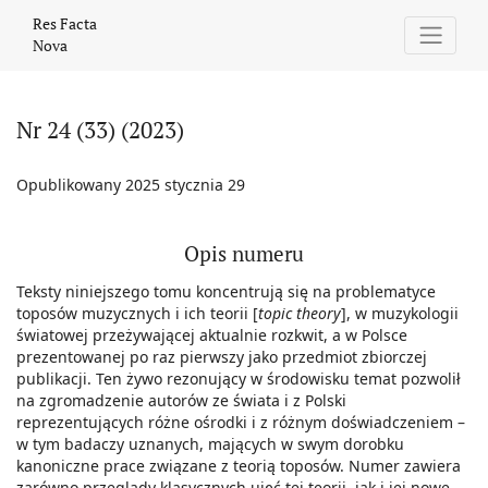
Nr 24 (33) (2023)
Res Facta
Nova
Nr 24 (33) (2023)
Opublikowany 2025 stycznia 29
Opis numeru
Teksty niniejszego tomu koncentrują się na problematyce
toposów muzycznych i ich teorii [
topic theory
], w muzykologii
światowej przeżywającej aktualnie rozkwit, a w Polsce
prezentowanej po raz pierwszy jako przedmiot zbiorczej
publikacji. Ten żywo rezonujący w środowisku temat pozwolił
na zgromadzenie autorów ze świata i z Polski
reprezentujących różne ośrodki i z różnym doświadczeniem –
w tym badaczy uznanych, mających w swym dorobku
kanoniczne prace związane z teorią toposów. Numer zawiera
zarówno przeglądy klasycznych ujęć tej teorii, jak i jej nowe