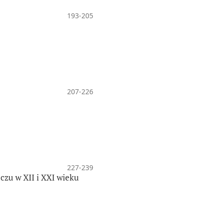
193-205
207-226
227-239
czu w XII i XXI wieku