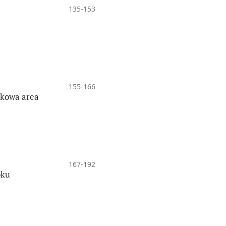
135-153
155-166
ukowa area
167-192
oku