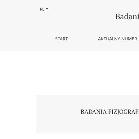
Zmień język, obecnie wybrany to:
PL
Tom 13 Nr A 73 (2022)
Badani
START
AKTUALNY NUMER
BADANIA FIZJOGRAFI