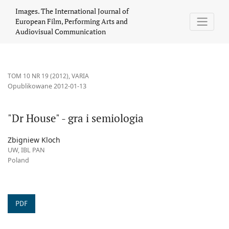
&quot;Dr House&quot; - gra i semiologia
Images. The International Journal of
European Film, Performing Arts and
Audiovisual Communication
TOM 10 NR 19 (2012)
,
VARIA
Opublikowane 2012-01-13
"Dr House" - gra i semiologia
Zbigniew Kloch
UW, IBL PAN
Poland
PDF