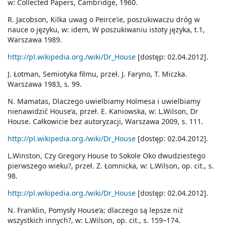
w: Collected Papers, Cambridge, 1960.
R. Jacobson, Kilka uwag o Peirce’ie, poszukiwaczu dróg w
nauce o języku, w: idem, W poszukiwaniu istoty języka, t.1,
Warszawa 1989.
http://pl.wikipedia.org./wiki/Dr_House
[dostęp: 02.04.2012].
J. Łotman, Semiotyka filmu, przeł. J. Faryno, T. Miczka.
Warszawa 1983, s. 99.
N. Mamatas, Dlaczego uwielbiamy Holmesa i uwielbiamy
nienawidzić House’a, przeł. E. Kaniowska, w: L.Wilson, Dr
House. Całkowicie bez autoryzacji, Warszawa 2009, s. 111.
http://pl.wikipedia.org./wiki/Dr_House
[dostęp: 02.04.2012].
L.Winston, Czy Gregory House to Sokole Oko dwudziestego
pierwszego wieku?, przeł. Z. Łomnicka, w: L.Wilson, op. cit., s.
98.
http://pl.wikipedia.org./wiki/Dr_House
[dostęp: 02.04.2012].
N. Franklin, Pomysły House’a; dlaczego są lepsze niż
wszystkich innych?, w: L.Wilson, op. cit., s. 159–174.