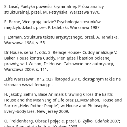
S. Lasić, Poetyka powieści kryminalnej. Próba analizy
strukturalnej, przeł. M. Petryńska, Warszawa 1976.
E. Berne, Wco grają ludzie? Psychologia stosunków
międzyludzkich, przeł. P. Izdebski. Warszawa 1987.
J. Łotman, Struktura tekstu artystycznego, przeł. A. Tanalska,
Warszawa 1984, s. 55.
Dr House, seria 1, odc. 3. Relacje House– Cuddy analizuje V.
Baker, House kontra Cuddy. Pieniądze i bastion bolesnej
prawdy, w: L.Wilson, Dr House. Całkowicie bez autoryzacji,
Warszawa 2009, s. 111.
„Life Warszawa”, nr 2 (02), listopad 2010, dostępnym także na
stronach www.lifemag.pl.
H. Jakoby, Selfish, Base Animals Crawling Cross the Earth:
House and the Mean Ing of Life oraz J.L.McMahon, House and
Sartre: „Helis Rother People”, w: House and Philosophy.
Every¬body Lies, New Jersey 2009.
O. Freidenberg, Obraz i pojęcie, przeł. B. Żyłko. Gdańsk 2007;
idem, Semantyka kultury, Kraków 2005.