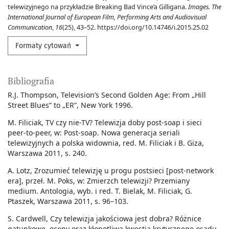
telewizyjnego na przykładzie Breaking Bad Vince’a Gilligana.
Images. The
International Journal of European Film, Performing Arts and Audiovisual
Communication
,
16
(25), 43–52. https://doi.org/10.14746/i.2015.25.02
Formaty cytowań
Bibliografia
R.J. Thompson, Television’s Second Golden Age: From „Hill
Street Blues” to „ER”, New York 1996.
M. Filiciak, TV czy nie-TV? Telewizja doby post-soap i sieci
peer-to-peer, w: Post-soap. Nowa generacja seriali
telewizyjnych a polska widownia, red. M. Filiciak i B. Giza,
Warszawa 2011, s. 240.
A. Lotz, Zrozumieć telewizję u progu postsieci [post-network
era], przeł. M. Poks, w: Zmierzch telewizji? Przemiany
medium. Antologia, wyb. i red. T. Bielak, M. Filiciak, G.
Ptaszek, Warszawa 2011, s. 96–103.
S. Cardwell, Czy telewizja jakościowa jest dobra? Różnice
gatunkowe, oceny oraz kłopotliwa kwestia krytycznego osądu,