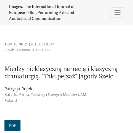
Między nieklasyczną narracją i klasyczną dramaturgią. &quot;Ta
Images. The International Journal of
European Film, Performing Arts and
Audiovisual Communication
TOM 16 NR 25 (2015)
,
ETIUDY
Opublikowane 2015-01-13
Między nieklasyczną narracją i klasyczną
dramaturgią. "Taki pejzaż" Jagody Szelc
Patrycja Rojek
Katedra Filmu, Telewizji i Nowych Mediów UAM
Poland
PDF