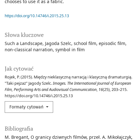
chooses to use it as a fabric.
https://doi.org/10.14746/i.2015.25.13
Słowa kluczowe
Such a Landscape
Jagoda Szelc
school film
episodic film
non-classical narration
symbol in film
Jak cytować
Rojek, P. (2015). Między nieklasyczną narracją i klasyczną dramaturgią.
"Taki pejzaż" Jagody Szelc.
Images. The International Journal of European
Film, Performing Arts and Audiovisual Communication
,
16
(25), 203–215.
https://doi.org/10.14746/i.2015.25.13
Formaty cytowań
Bibliografia
M. Bregant, O granicy dziwnych filmów, przeł. A. Mikołajczyk,