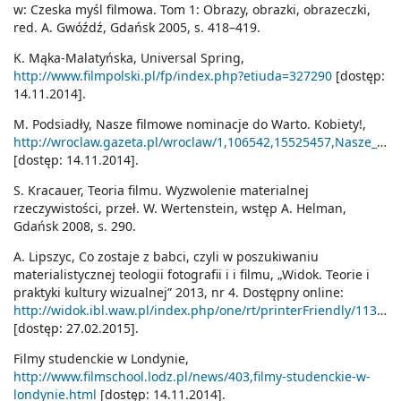
w: Czeska myśl filmowa. Tom 1: Obrazy, obrazki, obrazeczki,
red. A. Gwóźdź, Gdańsk 2005, s. 418–419.
K. Mąka-Malatyńska, Universal Spring,
http://www.filmpolski.pl/fp/index.php?etiuda=327290
[dostęp:
14.11.2014].
M. Podsiadły, Nasze filmowe nominacje do Warto. Kobiety!,
http://wroclaw.gazeta.pl/wroclaw/1,106542,15525457,Nasze_filmowe_ominacje_do_Warto__Kobiety_.html
[dostęp: 14.11.2014].
S. Kracauer, Teoria filmu. Wyzwolenie materialnej
rzeczywistości, przeł. W. Wertenstein, wstęp A. Helman,
Gdańsk 2008, s. 290.
A. Lipszyc, Co zostaje z babci, czyli w poszukiwaniu
materialistycznej teologii fotografii i i filmu, „Widok. Teorie i
praktyki kultury wizualnej” 2013, nr 4. Dostępny online:
http://widok.ibl.waw.pl/index.php/one/rt/printerFriendly/113/205
[dostęp: 27.02.2015].
Filmy studenckie w Londynie,
http://www.filmschool.lodz.pl/news/403,filmy-studenckie-w-
londynie.html
[dostęp: 14.11.2014].