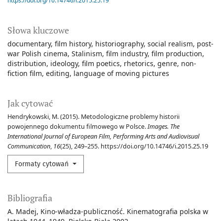
https://doi.org/10.14746/i.2015.25.19
Słowa kluczowe
documentary
film history
historiography
social realism
post-
war Polish cinema
Stalinism
film industry
film production
distribution
ideology
film poetics
rhetorics
genre
non-
fiction film
editing
language of moving pictures
Jak cytować
Hendrykowski, M. (2015). Metodologiczne problemy historii
powojennego dokumentu filmowego w Polsce.
Images. The
International Journal of European Film, Performing Arts and Audiovisual
Communication
,
16
(25), 249–255. https://doi.org/10.14746/i.2015.25.19
Formaty cytowań
Bibliografia
A. Madej, Kino-władza-publiczność. Kinematografia polska w