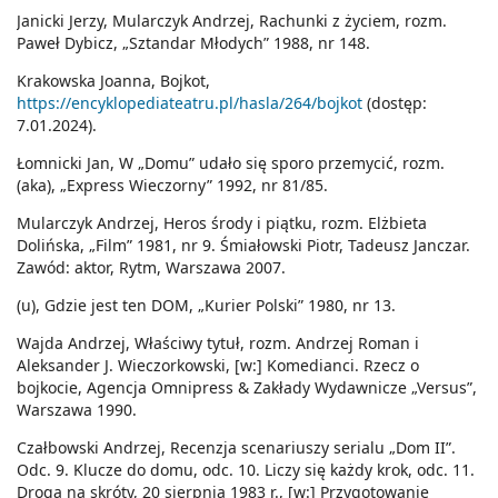
Janicki Jerzy, Mularczyk Andrzej, Rachunki z życiem, rozm.
Paweł Dybicz, „Sztandar Młodych” 1988, nr 148.
Krakowska Joanna, Bojkot,
https://encyklopediateatru.pl/hasla/264/bojkot
(dostęp:
7.01.2024).
Łomnicki Jan, W „Domu” udało się sporo przemycić, rozm.
(aka), „Express Wieczorny” 1992, nr 81/85.
Mularczyk Andrzej, Heros środy i piątku, rozm. Elżbieta
Dolińska, „Film” 1981, nr 9. Śmiałowski Piotr, Tadeusz Janczar.
Zawód: aktor, Rytm, Warszawa 2007.
(u), Gdzie jest ten DOM, „Kurier Polski” 1980, nr 13.
Wajda Andrzej, Właściwy tytuł, rozm. Andrzej Roman i
Aleksander J. Wieczorkowski, [w:] Komedianci. Rzecz o
bojkocie, Agencja Omnipress & Zakłady Wydawnicze „Versus”,
Warszawa 1990.
Czałbowski Andrzej, Recenzja scenariuszy serialu „Dom II”.
Odc. 9. Klucze do domu, odc. 10. Liczy się każdy krok, odc. 11.
Droga na skróty, 20 sierpnia 1983 r., [w:] Przygotowanie