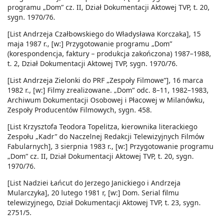
programu „Dom” cz. II, Dział Dokumentacji Aktowej TVP, t. 20,
sygn. 1970/76.
[List Andrzeja Czałbowskiego do Władysława Korczaka], 15
maja 1987 r., [w:] Przygotowanie programu „Dom”
(korespondencja, faktury – produkcja zakończona) 1987–1988,
t. 2, Dział Dokumentacji Aktowej TVP, sygn. 1970/76.
[List Andrzeja Zielonki do PRF „Zespoły Filmowe”], 16 marca
1982 r., [w:] Filmy zrealizowane. „Dom” odc. 8–11, 1982–1983,
Archiwum Dokumentacji Osobowej i Płacowej w Milanówku,
Zespoły Producentów Filmowych, sygn. 458.
[List Krzysztofa Teodora Topelitza, kierownika literackiego
Zespołu „Kadr” do Naczelnej Redakcji Telewizyjnych Filmów
Fabularnych], 3 sierpnia 1983 r., [w:] Przygotowanie programu
„Dom” cz. II, Dział Dokumentacji Aktowej TVP, t. 20, sygn.
1970/76.
[List Nadziei Łańcut do Jerzego Janickiego i Andrzeja
Mularczyka], 20 lutego 1981 r, [w:] Dom. Serial filmu
telewizyjnego, Dział Dokumentacji Aktowej TVP, t. 23, sygn.
2751/5.