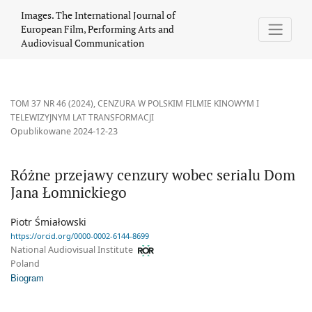
Różne przejawy cenzury wobec serialu Dom Jana Łomnickiego
Images. The International Journal of
European Film, Performing Arts and
Audiovisual Communication
TOM 37 NR 46 (2024)
,
CENZURA W POLSKIM FILMIE KINOWYM I
TELEWIZYJNYM LAT TRANSFORMACJI
Opublikowane 2024-12-23
Różne przejawy cenzury wobec serialu Dom
Jana Łomnickiego
Piotr Śmiałowski
https://orcid.org/0000-0002-6144-8699
National Audiovisual Institute
Poland
Biogram