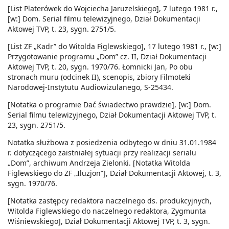
[List Platerówek do Wojciecha Jaruzelskiego], 7 lutego 1981 r.,
[w:] Dom. Serial filmu telewizyjnego, Dział Dokumentacji
Aktowej TVP, t. 23, sygn. 2751/5.
[List ZF „Kadr” do Witolda Figlewskiego], 17 lutego 1981 r., [w:]
Przygotowanie programu „Dom” cz. II, Dział Dokumentacji
Aktowej TVP, t. 20, sygn. 1970/76. Łomnicki Jan, Po obu
stronach muru (odcinek II), scenopis, zbiory Filmoteki
Narodowej-Instytutu Audiowizulanego, S-25434.
[Notatka o programie Dać świadectwo prawdzie], [w:] Dom.
Serial filmu telewizyjnego, Dział Dokumentacji Aktowej TVP, t.
23, sygn. 2751/5.
Notatka służbowa z posiedzenia odbytego w dniu 31.01.1984
r. dotyczącego zaistniałej sytuacji przy realizacji serialu
„Dom”, archiwum Andrzeja Zielonki. [Notatka Witolda
Figlewskiego do ZF „Iluzjon”], Dział Dokumentacji Aktowej, t. 3,
sygn. 1970/76.
[Notatka zastępcy redaktora naczelnego ds. produkcyjnych,
Witolda Figlewskiego do naczelnego redaktora, Zygmunta
Wiśniewskiego], Dział Dokumentacji Aktowej TVP, t. 3, sygn.