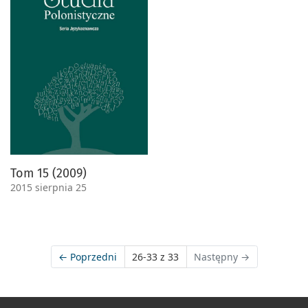
Tom 15 (2009)
2015 sierpnia 25
←
Poprzedni
26-33 z 33
Następny
→