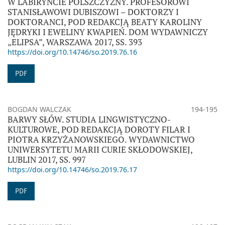
W LABIRYNCIE POLSZCZYZNY. PROFESOROWI
STANISŁAWOWI DUBISZOWI – DOKTORZY I
DOKTORANCI, POD REDAKCJĄ BEATY KAROLINY
JĘDRYKI I EWELINY KWAPIEŃ. DOM WYDAWNICZY
„ELIPSA”, WARSZAWA 2017, SS. 393
https://doi.org/10.14746/so.2019.76.16
PDF
BOGDAN WALCZAK
194-195
BARWY SŁÓW. STUDIA LINGWISTYCZNO-
KULTUROWE, POD REDAKCJĄ DOROTY FILAR I
PIOTRA KRZYŻANOWSKIEGO. WYDAWNICTWO
UNIWERSYTETU MARII CURIE SKŁODOWSKIEJ,
LUBLIN 2017, SS. 997
https://doi.org/10.14746/so.2019.76.17
PDF