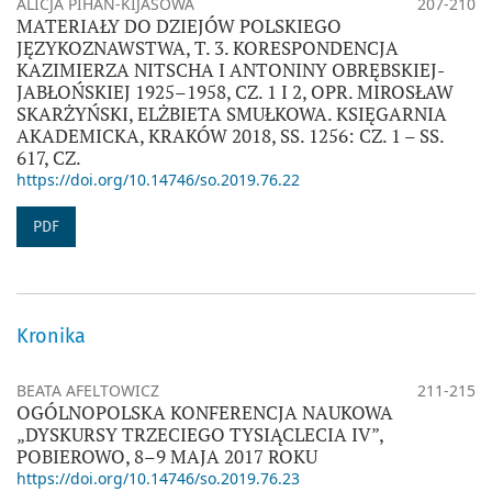
ALICJA PIHAN-KIJASOWA
207-210
MATERIAŁY DO DZIEJÓW POLSKIEGO
JĘZYKOZNAWSTWA, T. 3. KORESPONDENCJA
KAZIMIERZA NITSCHA I ANTONINY OBRĘBSKIEJ-
JABŁOŃSKIEJ 1925–1958, CZ. 1 I 2, OPR. MIROSŁAW
SKARŻYŃSKI, ELŻBIETA SMUŁKOWA. KSIĘGARNIA
AKADEMICKA, KRAKÓW 2018, SS. 1256: CZ. 1 – SS.
617, CZ.
https://doi.org/10.14746/so.2019.76.22
PDF
Kronika
BEATA AFELTOWICZ
211-215
OGÓLNOPOLSKA KONFERENCJA NAUKOWA
„DYSKURSY TRZECIEGO TYSIĄCLECIA IV”,
POBIEROWO, 8–9 MAJA 2017 ROKU
https://doi.org/10.14746/so.2019.76.23