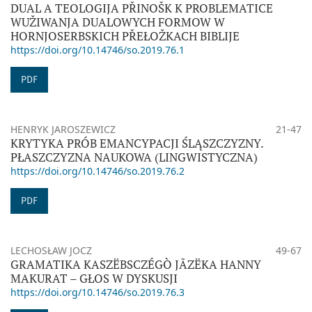
DUAL A TEOLOGIJA PŘINOŠK K PROBLEMATICE
WUŽIWANJA DUALOWYCH FORMOW W
HORNJOSERBSKICH PŘEŁOŽKACH BIBLIJE
https://doi.org/10.14746/so.2019.76.1
PDF
HENRYK JAROSZEWICZ
21-47
KRYTYKA PRÓB EMANCYPACJI ŚLĄSZCZYZNY.
PŁASZCZYZNA NAUKOWA (LINGWISTYCZNA)
https://doi.org/10.14746/so.2019.76.2
PDF
LECHOSŁAW JOCZ
49-67
GRAMATIKA KASZËBSCZÉGÒ JÃZËKA HANNY
MAKURAT – GŁOS W DYSKUSJI
https://doi.org/10.14746/so.2019.76.3