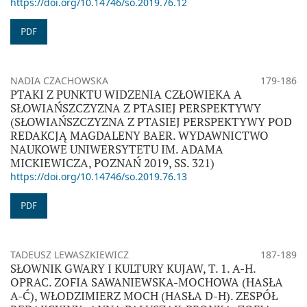
https://doi.org/10.14746/so.2019.76.12
PDF
NADIA CZACHOWSKA
179-186
PTAKI Z PUNKTU WIDZENIA CZŁOWIEKA A
SŁOWIAŃSZCZYZNA Z PTASIEJ PERSPEKTYWY
(SŁOWIAŃSZCZYZNA Z PTASIEJ PERSPEKTYWY POD
REDAKCJĄ MAGDALENY BAER. WYDAWNICTWO
NAUKOWE UNIWERSYTETU IM. ADAMA
MICKIEWICZA, POZNAŃ 2019, SS. 321)
https://doi.org/10.14746/so.2019.76.13
PDF
TADEUSZ LEWASZKIEWICZ
187-189
SŁOWNIK GWARY I KULTURY KUJAW, T. 1. A-H.
OPRAC. ZOFIA SAWANIEWSKA-MOCHOWA (HASŁA
A-Ć), WŁODZIMIERZ MOCH (HASŁA D-H). ZESPÓŁ