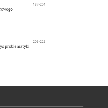
187-201
urowego
203-223
ys problematyki