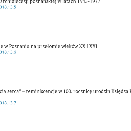
archidiecezji poznańskiej w latach 1945-1977
2018.13.5
e w Poznaniu na przełomie wieków XX i XXI
2018.13.6
ią serca” – reminiscencje w 100. rocznicę urodzin Księdza
2018.13.7