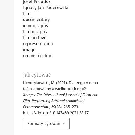
Józef Piłsudski
Ignacy Jan Paderewski
film
documentary
iconography
filmography
film archive
representation
image
reconstruction
Jak cytować
Hendrykowski , M. (2021). Dlaczego nie ma
taśm z powstania wielkopolskiego?.
Images. The International Journal of European
Film, Performing Arts and Audiovisual
Communication
,
29
(38), 265–273.
https://doi.org/10.14746/i.2021.38.17
Formaty cytowań