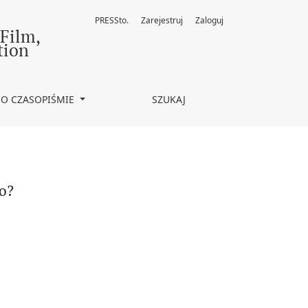
PRESSto.
Zarejestruj
Zaloguj
 Film,
tion
O CZASOPIŚMIE
SZUKAJ
o?