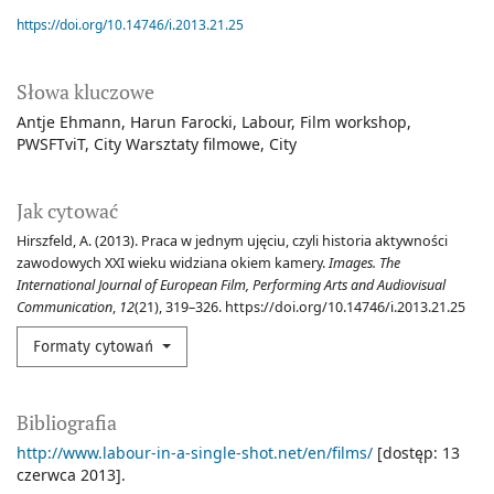
https://doi.org/10.14746/i.2013.21.25
Słowa kluczowe
Antje Ehmann
Harun Farocki
Labour
Film workshop
PWSFTviT
City Warsztaty filmowe
City
Jak cytować
Hirszfeld, A. (2013). Praca w jednym ujęciu, czyli historia aktywności
zawodowych XXI wieku widziana okiem kamery.
Images. The
International Journal of European Film, Performing Arts and Audiovisual
Communication
,
12
(21), 319–326. https://doi.org/10.14746/i.2013.21.25
Formaty cytowań
Bibliografia
http://www.labour-in-a-single-shot.net/en/films/
[dostęp: 13
czerwca 2013].