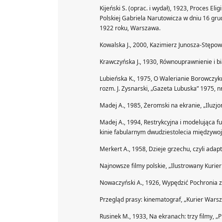
Kijeński S. (oprac. i wydał), 1923, Proces 
Polskiej Gabriela Narutowicza w dniu 16 gr
1922 roku, Warszawa.
Kowalska J., 2000, Kazimierz Junosza-Stępo
Krawczyńska J., 1930, Równouprawnienie i bia
Lubieńska K., 1975, O Walerianie Borowczyk
rozm. J. Zysnarski, „Gazeta Lubuska” 1975, n
Madej A., 1985, Żeromski na ekranie, „Iluzjon
Madej A., 1994, Restrykcyjna i modelująca fu
kinie fabularnym dwudziestolecia międzywo
Merkert A., 1958, Dzieje grzechu, czyli adap
Najnowsze filmy polskie, „Ilustrowany Kurier 
Nowaczyński A., 1926, Wypędzić Pochronia z
Przegląd prasy: kinematograf, „Kurier Warsza
Rusinek M., 1933, Na ekranach: trzy filmy, „Pi