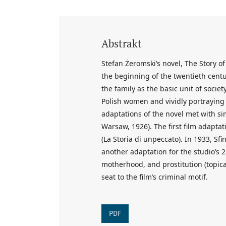
Abstrakt
Stefan Żeromski’s novel, The Story o
the beginning of the twentieth cent
the family as the basic unit of societ
Polish women and vividly portraying 
adaptations of the novel met with sim
Warsaw, 1926). The first film adaptat
(La Storia di unpeccato). In 1933, Sf
another adaptation for the studio’s 2
motherhood, and prostitution (topica
seat to the film’s criminal motif.
PDF