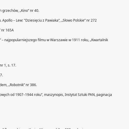
ch grzechów, „Kino” nr 40.
. Apollo – Lew: "Dziesięciu z Pawiaka”, „Słowo Polskie” nr 272
” nr 165A
” – najpopularniejszego filmu w Warszawie w 1911 roku, „Kwartalnik
r 1, s. 17.
7.
dem, „Robotnik” nr 386.
lmowych od 1907–1944 roku”, maszynopis, Instytut Sztuki PAN, paginacja