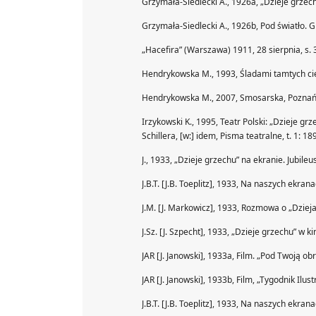
Grzymała-Siedlecki A., 1926a, „Dzieje grzec
Grzymała-Siedlecki A., 1926b, Pod światło. 
„Hacefira” (Warszawa) 1911, 28 sierpnia, s. 
Hendrykowska M., 1993, Śladami tamtych cien
Hendrykowska M., 2007, Smosarska, Poznań
Irzykowski K., 1995, Teatr Polski: „Dzieje g
Schillera, [w:] idem, Pisma teatralne, t. 1: 
J., 1933, „Dzieje grzechu” na ekranie. Jubile
J.B.T. [J.B. Toeplitz], 1933, Na naszych ekran
J.M. [J. Markowicz], 1933, Rozmowa o „Dzieja
J.Sz. [J. Szpecht], 1933, „Dzieje grzechu” w ki
JAR [J. Janowski], 1933a, Film. „Pod Twoją ob
JAR [J. Janowski], 1933b, Film, „Tygodnik Ilus
J.B.T. [J.B. Toeplitz], 1933, Na naszych ekran