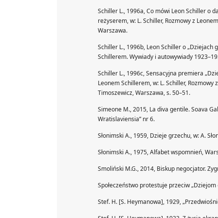
Schiller L., 1996a, Co mówi Leon Schiller o
reżyserem, w: L. Schiller, Rozmowy z Leone
Warszawa.
Schiller L., 1996b, Leon Schiller o „Dziejac
Schillerem. Wywiady i autowywiady 1923–195
Schiller L., 1996c, Sensacyjna premiera „Dz
Leonem Schillerem, w: L. Schiller, Rozmowy 
Timoszewicz, Warszawa, s. 50–51.
Simeone M., 2015, La diva gentile. Soava Gall
Wratislaviensia” nr 6.
Słonimski A., 1959, Dzieje grzechu, w: A. Sł
Słonimski A., 1975, Alfabet wspomnień, War
Smoliński M.G., 2014, Biskup negocjator. Z
Społeczeństwo protestuje przeciw „Dziejom g
Stef. H. [S. Heymanowa], 1929, „Przedwiośnie