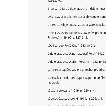
Warszawa.
Brun L., 1933, „Dzieje grzechu” i dzieje inny
bwl. [B.W. Lewicki], 1931, Z srebrnego ekranu
C., 1930, Dzieje duszy, „Gazeta Warszawska
Dębski A., 2015, Konteksty „Dziejów grzechu
Filmowy” nr 89–90, s. 327–343.
„Do Którego Pójść Kina” 1933, nr 2, s. 4.
Dzieje grzechu, „Kinematograf Polski” 1920, n
Dzieje grzechu, „Kurier Poranny” 1932, nr 32
g., 1919, Z sądów. „Dzieje grzechu” przed są
Galewski J., [b.d.], „Początek wspomnień fi
nieciągła.
„Gazeta Lwowska” 1919, nr 220, s. 4.
„Goniec Częstochowski” 1919, nr 206, s. 4.