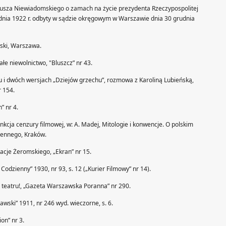
Eligiusza Niewiadomskiego o zamach na życie prezydenta Rzeczypospolitej
udnia 1922 r. odbyty w sądzie okręgowym w Warszawie dnia 30 grudnia
wski, Warszawa.
łe niewolnictwo, "Bluszcz” nr 43.
u i dwóch wersjach „Dziejów grzechu”, rozmowa z Karoliną Lubieńską,
r 154.
” nr 4.
nkcja cenzury filmowej, w: A. Madej, Mitologie i konwencje. O polskim
jennego, Kraków.
tacje Żeromskiego, „Ekran” nr 15.
Codzienny” 1930, nr 93, s. 12 („Kurier Filmowy” nr 14).
 teatru!, „Gazeta Warszawska Poranna” nr 290.
wski” 1911, nr 246 wyd. wieczorne, s. 6.
on” nr 3.