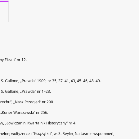
ny Ekran” nr 12.
o S. Gallone, „Prawda” 1909, nr 35, 37–41, 43, 45–46, 48–49.
 S. Gallone, „Prawda” nr 1–23.
rzechu”, „Nasz Przegląd” nr 290.
 „Kurier Warszawski” nr 256.
wy, „Łowiczanin. Kwartalnik Historyczny” nr 4.
zielnej woltyżerce i "Książątku”, w: S. Beylin, Na taśmie wspomnień,