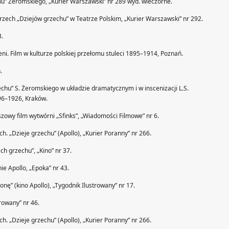
hu” Żeromskiego, „Kurier Warszawski” nr 289 wyd. wieczorne.
Grzech „Dziejów grzechu” w Teatrze Polskim, „Kurier Warszawski” nr 292.
3.
i. Film w kulturze polskiej przełomu stuleci 1895–1914, Poznań.
.
rzechu” S. Żeromskiego w układzie dramatycznym i w inscenizacji L.S.
1896–1926, Kraków.
uszowy film wytwórni „Sfinks”, „Wiadomości Filmowe” nr 6.
ach. „Dzieje grzechu” (Apollo), „Kurier Poranny” nr 266.
ch grzechu”, „Kino” nr 37.
nie Apollo, „Epoka” nr 43.
ronę” (kino Apollo), „Tygodnik Ilustrowany” nr 17.
trowany” nr 46.
ach. „Dzieje grzechu” (Apollo), „Kurier Poranny” nr 266.