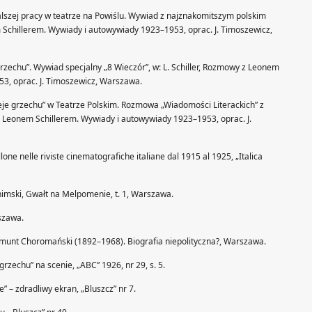
 dalszej pracy w teatrze na Powiślu. Wywiad z najznakomitszym polskim
m Schillerem. Wywiady i autowywiady 1923–1953, oprac. J. Timoszewicz,
h grzechu”. Wywiad specjalny „8 Wieczór”, w: L. Schiller, Rozmowy z Leonem
3, oprac. J. Timoszewicz, Warszawa.
ieje grzechu” w Teatrze Polskim. Rozmowa „Wiadomości Literackich” z
z Leonem Schillerem. Wywiady i autowywiady 1923–1953, oprac. J.
one nelle riviste cinematografiche italiane dal 1915 al 1925, „Italica
onimski, Gwałt na Melpomenie, t. 1, Warszawa.
szawa.
ygmunt Choromański (1892–1968). Biografia niepolityczna?, Warszawa.
rzechu” na scenie, „ABC” 1926, nr 29, s. 5.
” – zdradliwy ekran, „Bluszcz” nr 7.